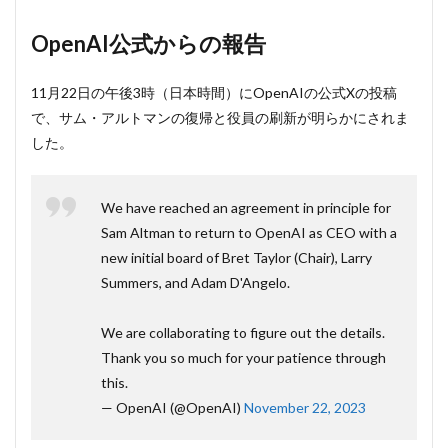
公式か
らの報
OpenAI公式からの報告
告
2
11月22日の午後3時（日本時間）にOpenAIの公式Xの投稿
グレ
で、サム・アルトマンの復帰と役員の刷新が明らかにされま
ッ
グ・
した。
ブロ
ック
マン
We have reached an agreement in principle for
もサ
ムと
Sam Altman to return to OpenAI as CEO with a
共に
new initial board of Bret Taylor (Chair), Larry
復帰
Summers, and Adam D'Angelo.
か
3
We are collaborating to figure out the details.
マイ
クロ
Thank you so much for your patience through
ソフ
this.
ト
— OpenAI (@OpenAI)
November 22, 2023
CEO
サテ
ィ