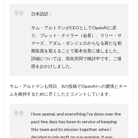
ア・
ナデ
日本語訳：
ラの
コメ
ント
サム・アルトマンがCEOとしてOpenAIに戻
り、ブレット・テイラー（会長）、ラリー・サ
4
まと
マーズ、アダム・ダンジェロからなる新たな初
め
期役員を迎えることで基本合意に達しました。
詳細については、現在共同で検討中です。ご迷
惑をおかけしました。
サム・アルトマンも同日、Xの投稿でOpenAIへの愛情とチー
ムを維持するために尽くしたとコメントしています。
i love openai, and everything i’ve done over the
past few days has been in service of keeping
this team and its mission together. when i
decided to join msft on sun evening, it was