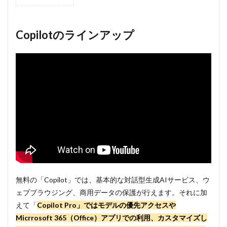
1
Copilot
のライ
ンアッ
Copilotのラインアップ
プ
2
最新
モデ
ルへ
の優
先ア
クセ
ス可
能
3
デ
バイス
を横断
して
無料の「Copilot」では、基本的な対話型生成AIサービス、ウ
Copilot
ェブブラウジング、商用データの保護が行えます。それに加
を利用
できる
えて「
Copilot Pro」ではモデルの優先アクセスや
4
Micrrosoft 365（Office）アプリでの利用、カスタマイズし