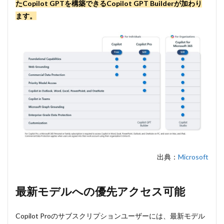
画像
たCopilot GPTを構築できるCopilot GPT Builderが加わり
生成
ます。
機能
が強
化
5
Microsoft
365 アプ
リで
Copilotを
操作
6
独
自の
Copilot
GPTの
構築で
出典：
Microsoft
きる
7
まと
最新モデルへの優先アクセス可能
め
Copilot Proのサブスクリプションユーザーには、最新モデル