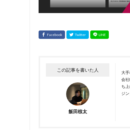
この記事を書いた人
大手
会社
ち上
ジン
飯田椋太