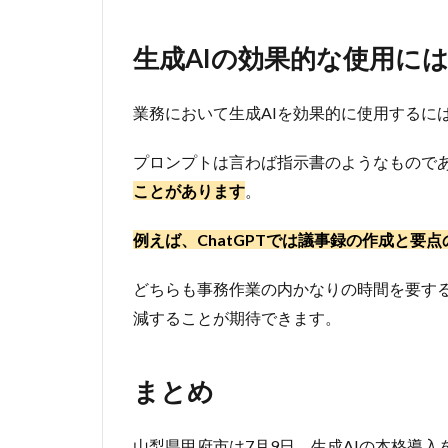
ン
プ
生成AIの効果的な使用に
ト
が
重
業務において生成AIを効果的に使用するに
要
4
プロンプトは言わば指示書のようなもので
ま
ことがあります
。
と
め
例えば、ChatGPTでは議事録の作成と要点
どちらも事務作業の内かなりの時間を要する
減することが期待できます。
まとめ
山梨県甲府市は7月9日、生成AIの本格導入