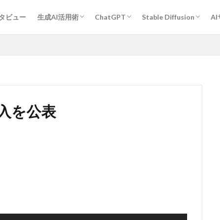
プロンプトエンジニアリング基礎
ChatGPT活用術
Midjourney活用術
Stable Diffusion活用術
Bard活用術
作業効率アップ全般
経営・企画・分析・マーケティング
開発
教育・学習
執筆・編集・翻訳
デザイン
エンタメ・ゲーム
旅行・観光・レジャー
ヘルスケア・スポーツ
キャリア・転職・相談
営業・コミュニケーション
その他
人物
作風指定
動物
グラフィックデザイン
ンタビュー
生成AI活用術
ChatGPT
Stable Diffusion
A
プロンプトエンジニアリング基礎
ChatGPT活用術
Midjourney活用術
Stable Diffusion活用術
Bard活用術
作業効率アップ全般
経営・企画・分析・マーケティング
開発
教育・学習
執筆・編集・翻訳
デザイン
エンタメ・ゲーム
旅行・観光・レジャー
ヘルスケア・スポーツ
キャリア・転職・相談
営業・コミュニケーション
その他
人物
作風指定
動物
グラフィックデザイン
導入を公表