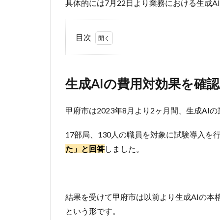
具体的には7月22日より業務における生成
目次
1
生
成
生成AIの費用対効果を確認
AI
の
費
甲府市は2023年8月より2ヶ月間、生成A
用
対
17部局、130人の職員を対象に試験導入を
効
果
た」と回答
しました。
を
確
認
2
結果を受けて甲府市は以前より生成AIの本
具
という形です。
体