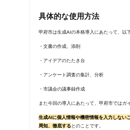
的
な
具体的な使用方法
使
用
方
甲府市は生成AIの本格導入にあたって、以
法
3
・文書の作成、添削
生
成
・アイデアのたたき台
AI
の
・アンケート調査の集計、分析
効
果
的
・市議会の議事録作成
な
使
また今回の導入にあたって、甲府市ではガ
用
に
生成AIに個人情報や機密情報を入力しない
は
プ
周知、徹底する
とのことです。
ロ