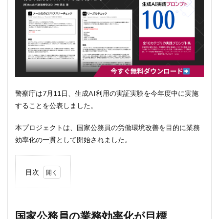
警察庁は7月11日、生成AI利用の実証実験を今年度中に実施
することを公表しました。
本プロジェクトは、国家公務員の労働環境改善を目的に業務
効率化の一貫として開始されました。
目次
1
国家
公務
員の
国家公務員の業務効率化が目標