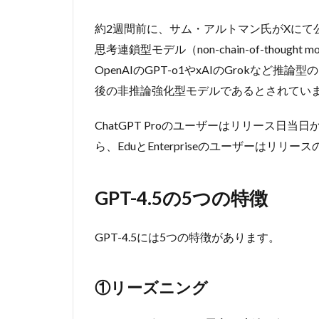
2.1
約2週間前に、サム・アルトマン氏がXにて
①リ
思考連鎖型モデル（non-chain-of-thought 
ーズ
ニン
OpenAIのGPT-o1やxAIのGrokなど
グ
後の非推論強化型モデルであるとされてい
2.2
②教
ChatGPT Proのユーザーはリリース日当日
師な
ら、EduとEnterpriseのユーザーはリ
し学
習
2.3
GPT-4.5の5つの特徴
③高
いEQ
GPT-4.5には5つの特徴があります。
2.4
④自
然な
①リーズニング
流れ
を意