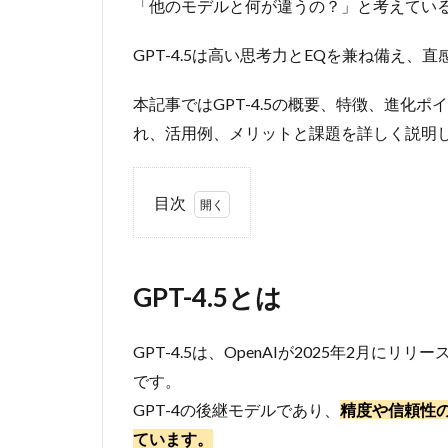
「他のモデルと何が違うの？」と考えてい
GPT-4.5は高い思考力とEQを兼ね備え
本記事ではGPT-4.5の概要、特徴、進化
れ、活用例、メリットと課題を詳しく説明
目次
1
GPT-
4.5と
GPT-4.5とは
は
2
GPT-4.5は、OpenAIが2025年2月にリリー
GPT-
4.5の
です。
5つ
GPT-4の後継モデルであり、
精度や信頼性
の特
ています。
徴