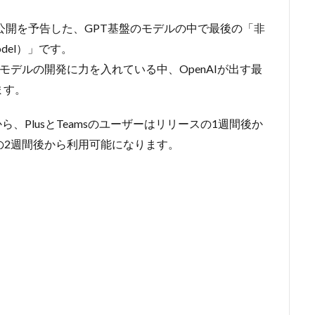
公開を予告した、GPT基盤のモデルの中で最後の「非
model）」です。
推論型のモデルの開発に力を入れている中、OpenAIが出す最
ます。
から、PlusとTeamsのユーザーはリリースの1週間後か
リースの2週間後から利用可能になります。