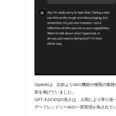
5
活
用
例
6
メ
リ
ッ
ト
と
課
題
6.1
OpenAIは、以前よりAIの機能や種類の
メリ
装を掲げていました。
ット
GPT-4.5のEQの高さは、人間により寄
6.2
ザーフレンドリーAIの一部実現が為されて
課題