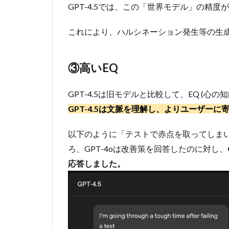
GPT-4.5では、この「世界モデル」の精
1
(2018)
これにより、ハルシネーション発生等の生成
4.2
GPT-
2
③高いEQ
(2019)
4.3
GPT-4.5は旧モデルと比較して、EQ (心
GPT-
GPT-4.5は文脈を理解し、よりユーザー
3.5T
(2023)
以下のように「テストで赤点を取ってしま
4.4
ろ、GPT-4oは改善策を回答したのに対し、
GPT-
応答しました。
4T
(2023)
4.5
GPT-
4.5
(2025)