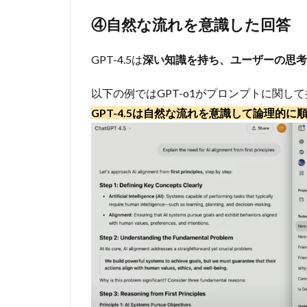
7
ま
④自然な流れを意識した回答
と
め
GPT-4.5は
深い知識を持ち、ユーザーの思考
以下の例ではGPT-o1がプロンプトに関
GPT-4.5は自然な流れを意識して論理的