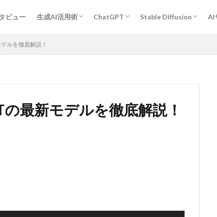
プロンプトエンジニアリング基礎
ChatGPT活用術
Midjourney活用術
Stable Diffusion活用術
Bard活用術
作業効率アップ全般
経営・企画・分析・マーケティング
開発
教育・学習
執筆・編集・翻訳
デザイン
エンタメ・ゲーム
旅行・観光・レジャー
ヘルスケア・スポーツ
キャリア・転職・相談
営業・コミュニケーション
その他
人物
作風指定
動物
グラフィックデザイン
ンタビュー
生成AI活用術
ChatGPT
Stable Diffusion
A
プロンプトエンジニアリング基礎
ChatGPT活用術
Midjourney活用術
Stable Diffusion活用術
Bard活用術
作業効率アップ全般
経営・企画・分析・マーケティング
開発
教育・学習
執筆・編集・翻訳
デザイン
エンタメ・ゲーム
旅行・観光・レジャー
ヘルスケア・スポーツ
キャリア・転職・相談
営業・コミュニケーション
その他
人物
作風指定
動物
グラフィックデザイン
最新モデルを徹底解説！
tGPTの最新モデルを徹底解説！