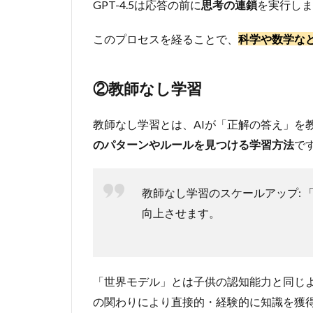
GPT-4.5は応答の前に
識し
思考の連鎖
を実行しま
た回
答
このプロセスを経ることで、
科学や数学な
2.5
⑤回
②教師なし学習
答の
正確
性
教師なし学習とは、AIが「正解の答え」を
3
のパターンやルールを見つける学習方法
で
GPT-
4.5の
性能
教師なし学習のスケールアップ:
4
向上させます。
ChatGPT
モデルの
進化の流
れ
「世界モデル」とは子供の認知能力と同じ
4.1
の関わりにより直接的・経験的に知識を獲
GPT-