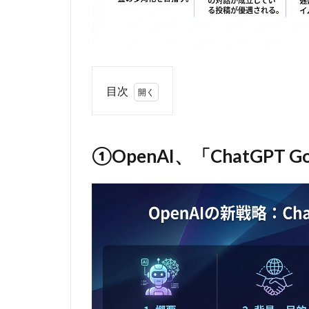
目次
1
①OpenAI、
「ChatGPT
①OpenAI、「ChatGP
Go」世界展
開と広告テ
ストを発表
1.1
ニュ
ース
概要
1.2
月額8
ドルの新プ
ラン