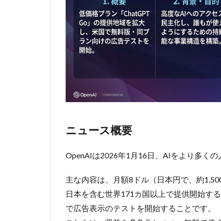
「ChatGPT
Go」
2
②X、
投稿
表示
アル
ゴリ
ズム
の変
更と
ニュース概要
オー
プン
ソー
OpenAIは2026年1月16日、AIをよ
ス化
を発
主な内容は、月額8ドル（日本円で、約1,500
表
日本を含む世界171カ国以上で提供開始す
2.1
で広告表示のテストを開始することです。
ニュ