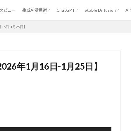
プロンプトエンジニアリング基礎
ChatGPT活用術
Midjourney活用術
Stable Diffusion活用術
Bard活用術
作業効率アップ全般
経営・企画・分析・マーケティング
開発
教育・学習
執筆・編集・翻訳
デザイン
エンタメ・ゲーム
旅行・観光・レジャー
ヘルスケア・スポーツ
キャリア・転職・相談
営業・コミュニケーション
その他
人物
作風指定
動物
グラフィックデザイン
ンタビュー
生成AI活用術
ChatGPT
Stable Diffusion
A
プロンプトエンジニアリング基礎
ChatGPT活用術
Midjourney活用術
Stable Diffusion活用術
Bard活用術
作業効率アップ全般
経営・企画・分析・マーケティング
開発
教育・学習
執筆・編集・翻訳
デザイン
エンタメ・ゲーム
旅行・観光・レジャー
ヘルスケア・スポーツ
キャリア・転職・相談
営業・コミュニケーション
その他
人物
作風指定
動物
グラフィックデザイン
16日-1月25日】
26年1月16日-1月25日】