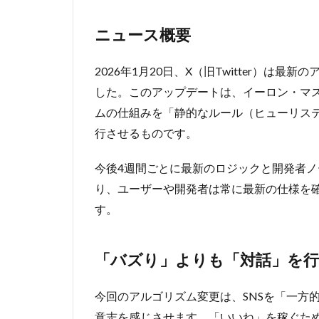
り」
モデ
ニュース概要
ル
4
2026年1月20日、X（旧Twitter）は最
④Google、
した
。
このアップデートは、イーロン・マ
Geminiで大
学入試
ムの仕組みを「静的なルール（ヒューリステ
「SAT」の
行させるものです
。
本格模擬試
験を無料提
今後4週間ごとに最新のロジックと開発者
供開始
り、ユーザーや開発者は常に最新の仕様を
4.1
す
。
ニュ
ース
概要
「バズり」よりも「対話」を行
4.2
信
頼できる
今回のアルゴリズム変更は、SNSを「一方
「The
Princeton
意志を感じさせます
。
「いいね」を稼ぐた