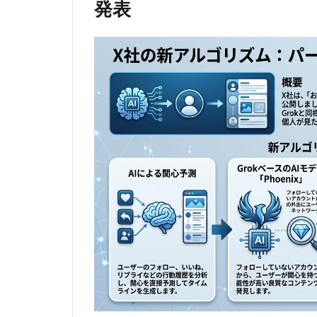
発表
Team、多言
語対応の音
声生成
AI「Qwen3
-TTS」をオ
ープンソー
ス公開
3.1
ニュ
ース
概要
3.2
音声
AIの
勢力
図を
変え
る
「全
部入