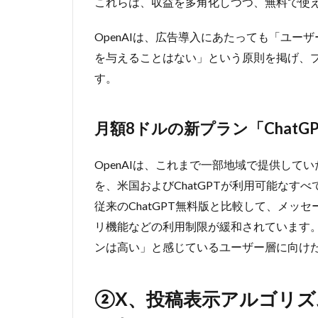
これらは、収益を多角化しつつ、無料で使え
ース
概要
OpenAIは、広告導入にあたっても「ユ
2.2
を与えることはない」という原則を掲げ、
「バ
ズ
す。
り」
より
も
月額8ドルの新プラン「ChatGP
「対
話」
を行
OpenAIは、これまで一部地域で提供していた
う投
を、米国およびChatGPTが利用可能なす
稿が
従来のChatGPT無料版と比較して、メッ
評価
され
リ機能などの利用制限が緩和されています。「
る傾
ンは高い」と感じているユーザー層に向け
向に
変化
3
②X、投稿表示アルゴリ
③Qwen