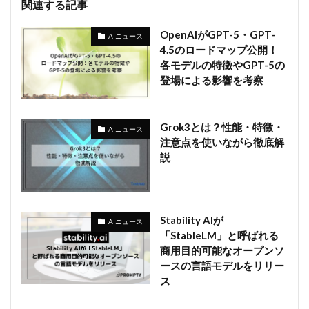
関連する記事
OpenAIがGPT-5・GPT-
AIニュース
4.5のロードマップ公開！
各モデルの特徴やGPT-5の
登場による影響を考察
Grok3とは？性能・特徴・
AIニュース
注意点を使いながら徹底解
説
Stability AIが
AIニュース
「StableLM」と呼ばれる
商用目的可能なオープンソ
ースの言語モデルをリリー
ス