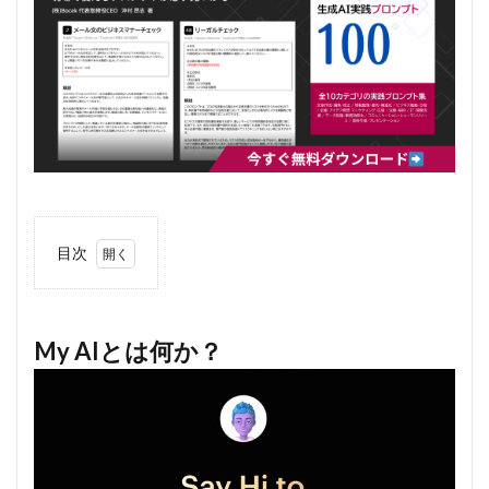
目次
1
My
AIと
は何
My AIとは何か？
か？
2
My
AIの
特徴