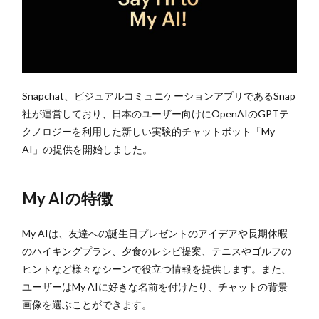
3
My
AIの
利用
上の
注意
4
Snapchat、ビジュアルコミュニケーションアプリであるSnap
My
社が運営しており、日本のユーザー向けにOpenAIのGPTテ
AIの
料金
クノロジーを利用した新しい実験的チャットボット「My
AI」の提供を開始しました。
My AIの特徴
My AIは、友達への誕生日プレゼントのアイデアや長期休暇
のハイキングプラン、夕食のレシピ提案、テニスやゴルフの
ヒントなど様々なシーンで役立つ情報を提供します。また、
ユーザーはMy AIに好きな名前を付けたり、チャットの背景
画像を選ぶことができます。