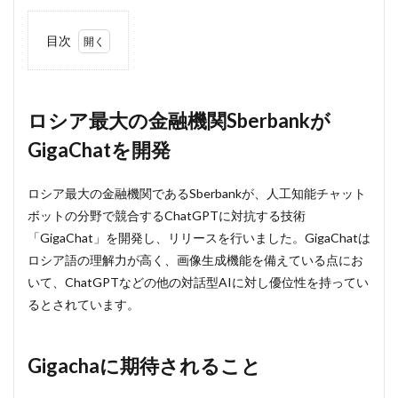
目次
1
ロ
シア最大
の金融機
関
ロシア最大の金融機関Sberbankが
Sberbank
GigaChatを開発
が
GigaChat
を開発
ロシア最大の金融機関であるSberbankが、人工知能チャット
2
ボットの分野で競合するChatGPTに対抗する技術
Gigacha
「GigaChat」を開発し、リリースを行いました。GigaChatは
に期待
される
ロシア語の理解力が高く、画像生成機能を備えている点にお
こと
いて、ChatGPTなどの他の対話型AIに対し優位性を持ってい
3
るとされています。
無視
でき
ない
Gigachaに期待されること
ウク
ライ
ナ侵