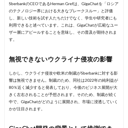
SberbankのCEOであるHerman Grefは、GigaChatを「ロシア
攻の
影響
のテクノロジー界における大きなブレークスルー」と評価
し、新しい技術を試す人たちだけでなく、学生や研究者にも
4
利用できると述べています。これは、GigaChatが広範なユー
GigaChat
開発の背
ザー層にアピールすることを意味し、その普及が期待されま
景として
す。
推測でき
ること
無視できないウクライナ侵攻の影響
しかし、ウクライナ侵攻や欧米の制裁がSberbankに対する影
響は無視できません。制裁のため、同社は2022年の純利益が
80％近く減少すると発表しており、今後のビジネス展開が大
きく左右されることが予想されます。そのため、制裁が続く
中で、GigaChatがどのように展開され、市場に浸透していく
かが注目されます。