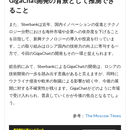
GigaChat開発の背景として推測でき
ること
また、Sberbankは近年、国内イノベーションの促進とテクノ
ロジー分野における海外市場や企業への依存度を下げること
を目指して、新興テクノロジーの導入や投資を行っていま
す。この取り組みはロシア国内の技術力の向上に寄与する一
方で、今回のGigaChatの開発もその一環と捉えられます。
総合的にみて、SberbankによるGigaChatの開発は、ロシアの
技術開発の一歩を踏み出す意義があると言えますが、同時に
ウクライナ侵攻や欧米の制裁による影響が続く中、今後の展
開に対する不確実性が残ります。GigaChatがどのように市場
で受け入れられ、普及していくかが今後の焦点となるでしょ
う。
参考：
The Moscow Times