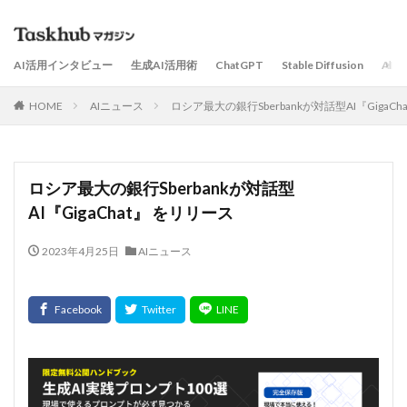
AI活用インタビュー
生成AI活用術
ChatGPT
Stable Diffusion
AI
HOME
AIニュース
ロシア最大の銀行Sberbankが対話型AI『GigaCh
ロシア最大の銀行Sberbankが対話型
AI『GigaChat』 をリリース
2023年4月25日
AIニュース