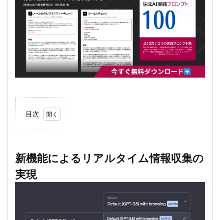
目次
1
新機
能に
よる
新機能によるリアルタイム情報収集の
リア
実現
ルタ
イム
情報
収集
の実
現