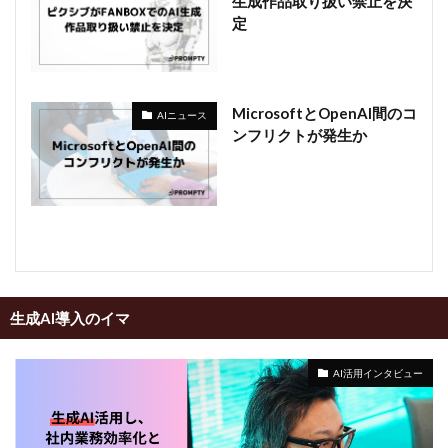
生成作品取り扱い禁止を決
定
MicrosoftとOpenAI間のコ
AIニュース
ンフリクトが発生か
生成AI導入のイマ
AI活用インタビュー