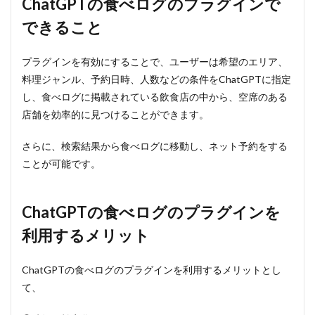
ChatGPTの食べログのプラグインで
4.2
できること
ChatGPT
の食べロ
グのプラ
プラグインを有効にすることで、ユーザーは希望のエリア、
グインを
料理ジャンル、予約日時、人数などの条件をChatGPTに指定
利用する
には
し、食べログに掲載されている飲食店の中から、空席のある
店舗を効率的に見つけることができます。
5
まと
め
さらに、検索結果から食べログに移動し、ネット予約をする
ことが可能です。
ChatGPTの食べログのプラグインを
利用するメリット
ChatGPTの食べログのプラグインを利用するメリットとし
て、