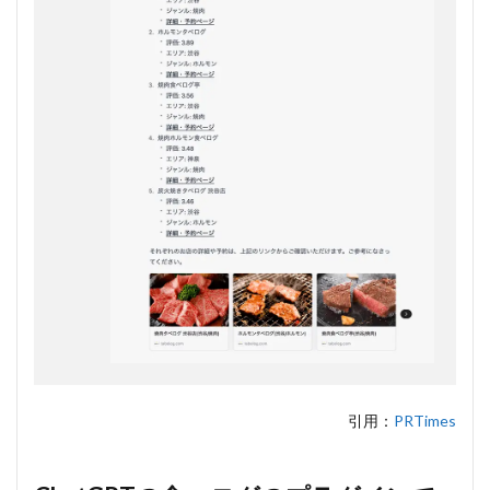
化
3.2
②適
切な
選択
3.3
③新
たな
発見
4
ChatGPT
の食べロ
グのプラ
グインを
利用する
方法
4.1
ChatGPT
引用：
PRTimes
のプラグ
インと
は？