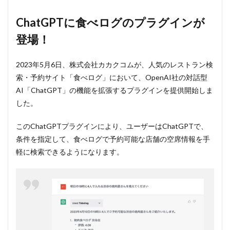
に食べロ
グのプラ
ChatGPTに食べログのプラグインが
グインが
登場！
登場！
2
ChatGPT
2023年5月6日、株式会社カカクコムが、人気のレストラン検
の食べロ
索・予約サイト「食べログ」において、OpenAI社の対話型
グのプラ
AI「ChatGPT」の機能を拡張するプラグインを提供開始しま
グインで
できるこ
した。
と
3
このChatGPTプラグインにより、ユーザーはChatGPTで、
ChatGPT
条件を指定して、食べログで予約可能な店舗の空席情報を手
の食べロ
軽に検索できるようになります。
グのプラ
グインを
利用する
メリット
3.1
①時
短と
効率