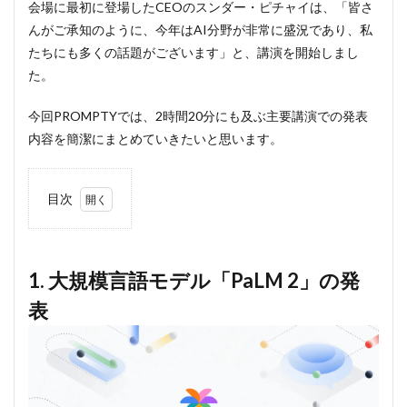
会場に最初に登場したCEOのスンダー・ピチャイは、「皆さ
んがご承知のように、今年はAI分野が非常に盛況であり、私
たちにも多くの話題がございます」と、講演を開始しまし
た。
今回PROMPTYでは、2時間20分にも及ぶ主要講演での発表
内容を簡潔にまとめていきたいと思います。
目次
1
1.
大規模
言語モ
デル
1. 大規模言語モデル「PaLM 2」の発
「PaLM
表
2」の
発表
1.1
「PaLM
2」に
は4つ