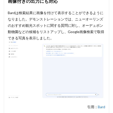
画像付きの出力にも対応
Google
Mapの
新機能
Bardは検索結果に画像を付けて表示することができるように
「イマ
なりました。デモンストレーションでは、ニューオーリンズ
ーシブ
のおすすめ観光スポットに関する質問に対し、オーデュボン
ビュ
ー」が
動物園などの候補をリストアップし、Google画像検索で取得
登場
できる写真を表示しました。
7.1
ルー
ト案
内で
一度
に多
くの
情報
が得
られ
る
引用：
Bard