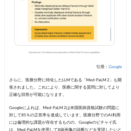
応
3
3. Google検
索で活用される
AI「Snapshots」
4
4.
Gmailや
Docsな
どの
Google
アプリに
生成
引用：
Google
AI「Duet
AI」が導
入
さらに、医療分野に特化したLLMである「Med-PaLM 2」も開
発されました。これにより、医療に関する質問に対してより
4.1
正確な回答が可能になります。
「Duet
AI」が
リブラ
Googleによれば、Med-PaLM 2は米国医師資格試験の問題に
ンディ
対して85％の正答率を達成しています。医療分野でのAI利用
ングへ
には倫理的な課題が存在するものの、Googleのピチャイ氏
4.2
は、Med-PaLMを使用してX線画像の診断などを実現したいと
現地