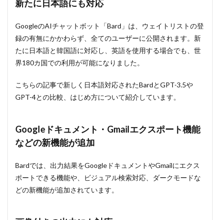
新たに日本語にも対応
被写
体を
切り
GoogleのAIチャットボット「Bard」は、ウェイトリストの登
抜い
録の有無にかかわらず、全てのユーザーに公開されます。新
て移
たに日本語と韓国語に対応し、英語を使用する場合でも、世
動が
可能
界180カ国での利用が可能になりました。
に
6.2
こちらの記事で新しく日本語対応されたBardとGPT-3.5や
空白
GPT-4との比較、はじめ方について紹介しています。
部分
の補
完も
Googleドキュメント・Gmailエクスポート機能
可能
などの新機能が追加
6.3
一部の
Google
Bardでは、出力結果をGoogleドキュメントやGmailにエクス
のPixel
ポートできる機能や、ビジュアル検索対応、ダークモードな
端末で
どの新機能が追加されています。
先行提
供予定
7
7.