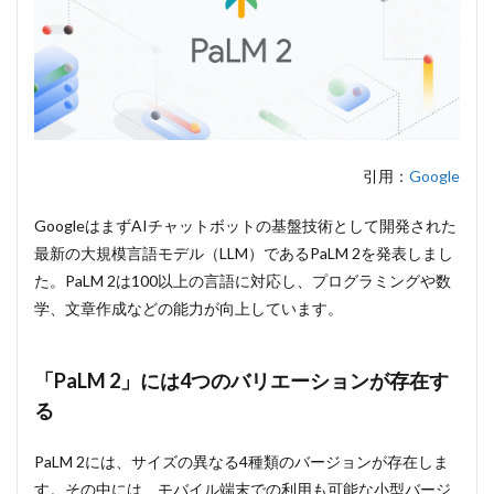
のバリ
エーシ
ョンが
存在す
る
1.2
医療分
野に特
引用：
Google
化した
「Med-
GoogleはまずAIチャットボットの基盤技術として開発された
PaLM
2」も
最新の大規模言語モデル（LLM）であるPaLM 2を発表しまし
登場
た。PaLM 2は100以上の言語に対応し、プログラミングや数
2
2. AI
学、文章作成などの能力が向上しています。
チャット
ボット
「Bard」
「PaLM 2」には4つのバリエーションが存在す
が世界
180カ国
る
で利用可
能に
PaLM 2には、サイズの異なる4種類のバージョンが存在しま
2.1
す。その中には、モバイル端末での利用も可能な小型バージ