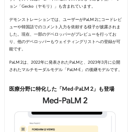
新た
ョン「Gecko（ヤモリ）」も含まれています。
に日
本語
にも
デモンストレーションでは、ユーザーがPaLM 2にコードレビ
対応
ューや韓国語でのコメント入力を依頼する様子が披露されま
2.2
した。現在、一部のデベロッパーがプレビューを行ってお
Google
り、他のデベロッパーもウェイティングリストへの登録が可
ドキュ
能です。
メン
ト・
Gmail
PaLM 2は、2022年に発表されたPaLMと、2023年3月に公開
エクス
されたマルチモーダルモデル「PaLM-E」の後継モデルです。
ポート
機能な
どの新
機能が
医療分野に特化した「Med-PaLM 2」も登場
追加
2.3
画像
付き
の出
力に
も対