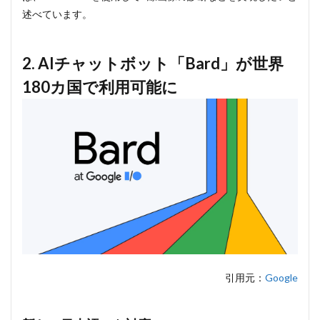
点で
述べています。
はウ
ェイ
トリ
2. AIチャットボット「Bard」が世界
スト
への
180カ国で利用可能に
登録
が必
要
5
5.
Android向
け新機能
「Magic
Compose」
6
6.
Google
Photoに
新機能
「Magic
引用元：
Google
Editor」
が登場
6.1