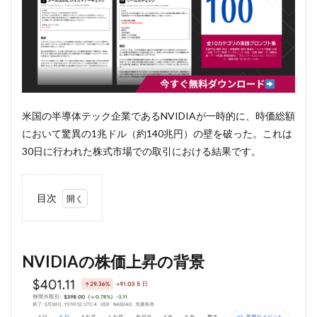
米国の半導体テック企業であるNVIDIAが一時的に、時価総額
において驚異の1兆ドル（約140兆円）の壁を破った。これは
30日に行われた株式市場での取引における結果です。
目次
1
NVIDIA
の株価
上昇の
NVIDIAの株価上昇の背景
背景
2
まと