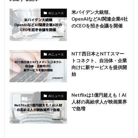
米バイデン大統領、
AIニュース
OpenAIなどAI関連企業4社
のCEOを招き会議を開催
NTT西日本とNTTスマー
AIニュース
トコネクト、自治体・企業
向けに新サービスを提供開
始
Netflixは1億円超えも！AI
AIニュース
人材の高給求人が映画業界
で急増