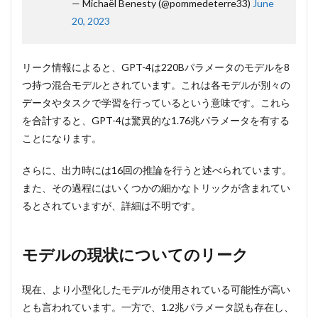
— Michaël Benesty (@pommedeterre33)
June
現状
20, 2023
につ
いて
のリ
ーク
リーク情報によると、GPT-4は220Bパラメータのモデルを8
3
つ持つ混合モデルとされています。これは各モデルが別々の
運用
データやタスクで学習を行っているという意味です。これら
コス
を合計すると、GPT-4は驚異的な1.76兆パラメータを有する
トに
つい
ことになります。
ての
リー
さらに、出力時には16回の推論を行うと述べられています。
ク
また、その過程にはいくつかの細かなトリックが含まれてい
るとされていますが、詳細は不明です。
モデルの現状についてのリーク
現在、より小型化したモデルが使用されている可能性が高い
とも言われています。一方で、1.2兆パラメータ説も存在し、