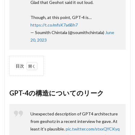
Glad that Geohot said it out loud.
Though, at this point, GPT-4 is…
https://t.co/mfsK7a6Bh7
— Soumith Chintala (@soumithchintala)
June
20, 2023
目次
1
GPT-
4の
構造
GPT-4の構造についてのリーク
につ
いて
のリ
ーク
Unexpected description of GPT4 architecture
from geohotz in a recent interview he gave. At
2
モデ
least it’s plausible.
pic.twitter.com/stxxQYCKyq
ルの