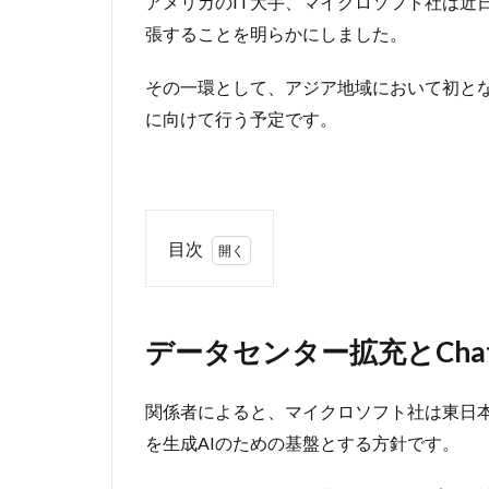
アメリカのIT大手、マイクロソフト社は近
張することを明らかにしました。
その一環として、アジア地域において初となる
に向けて行う予定です。
目次
1
デー
タセンタ
ー拡充と
データセンター拡充とCha
ChatGPT
の提供
関係者によると、マイクロソフト社は東日
2
自
を生成AIのための基盤とする方針です。
民
党