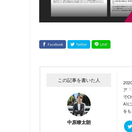
この記事を書いた人
20
ア「
でCh
AI
をも
中原瞭太朗