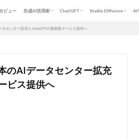
プロンプトエンジニアリング基礎
ChatGPT活用術
Midjourney活用術
Stable Diffusion活用術
Bard活用術
作業効率アップ全般
経営・企画・分析・マーケティング
開発
教育・学習
執筆・編集・翻訳
デザイン
エンタメ・ゲーム
旅行・観光・レジャー
ヘルスケア・スポーツ
キャリア・転職・相談
営業・コミュニケーション
その他
人物
作風指定
動物
グラフィックデザイン
ンタビュー
生成AI活用術
ChatGPT
Stable Diffusion
A
プロンプトエンジニアリング基礎
ChatGPT活用術
Midjourney活用術
Stable Diffusion活用術
Bard活用術
作業効率アップ全般
経営・企画・分析・マーケティング
開発
教育・学習
執筆・編集・翻訳
デザイン
エンタメ・ゲーム
旅行・観光・レジャー
ヘルスケア・スポーツ
キャリア・転職・相談
営業・コミュニケーション
その他
人物
作風指定
動物
グラフィックデザイン
ータセンター拡充とChatGPTの最新版サービス提供へ
本のAIデータセンター拡充
サービス提供へ