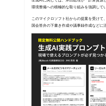
政
府
環境整備への積極的な取り組みを強調して
の
取
このマイクロソフト社からの提案を受けて
り
国会答弁の下書き作成や議事録作成などに
組
み