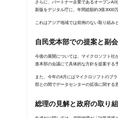
さらに、パートナー企業であるオープンAI社
本
新版をデジタル庁に、年間総額約3億300
部
で
の
これはアジア地域では前例のない取り組み
提
案
と
自民党本部での提案と副会
副
会
長
今後の展開については、マイクロソフト社
の
進本部の会議にて具体的な方針を提案する
来
日
また、今年の4月にはマイクロソフトのブ
3
部との間でデータセンターの拡張に関する
総
理
の
総理の見解と政府の取り
見
解
と
生成AIに関しては、岸田総理が「計算資源