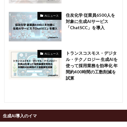
住友化学 従業員6500人を
AIニュース
対象に生成AIサービス
「ChatSCC」を導入
トランスコスモス・デジタ
AIニュース
ル・テクノロジー 生成AIを
使って採用業務を効率化 年
間約400時間の工数削減を
試算
生成AI導入のイマ