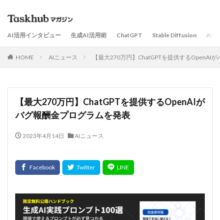
AI活用インタビュー
生成AI活用術
ChatGPT
Stable Diffusion
AI
HOME
AIニュース
【最大270万円】ChatGPTを提供するOpenA
【最大270万円】ChatGPTを提供するOpenAIが
バグ報酬金プログラムを発表
2023年4月14日
AIニュース