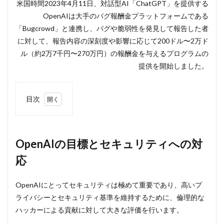
米国時間2023年4月11日、対話型AI「ChatGPT」を提供する
OpenAIは大手のバグ報酬金プラットフォームである
「Bugcrowd」と連携し、バグや脆弱性を発見して報告した者
に対して、報告内容の深刻度や影響に応じて200ドル〜2万ド
ル（約2万7千円〜270万円）の報酬金を与えるプログラムの
提供を開始しました。
目次
1
OpenAI
の目標
とセキ
OpenAIの目標とセキュリティへの対
ュリテ
応
ィへの
対応
2
OpenAIにとってセキュリティは極めて重要であり、高いプ
OpenAI
ライバシーとセキュリティ基準を維持するために、倫理的な
が発表
ハッカーによる貢献に対して大きな評価を行います。
した参
加者ル