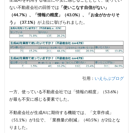
介文
ない不動産会社の回答では
「使いこなす自信がない」
作成
（44.7%）、「情報の精度」（43.0%）、「お金がかかりそ
3
う」（37.1%）
が上位に挙げられました。
エン
ドユ
ーザ
ーの
生成
AI利
用状
況
4
まと
引用：
いえらぶブログ
め
一方、使っている不動産会社では「情報の精度」（53.6%）
が最も不安に感じる要素でした。
不動産会社が生成AIに期待する機能では、「文章作成」
（51.1%）が1位で、「業務量の削減」（40.5%）が2位とな
りました。