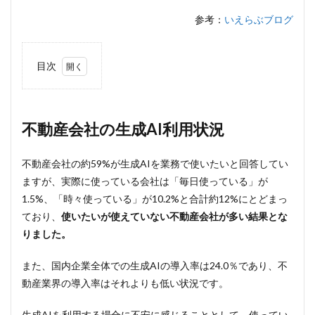
参考：
いえらぶブログ
目次
1
不動
産会
社の
不動産会社の生成AI利用状況
生成
AI利
用状
不動産会社の約59%が生成AIを業務で使いたいと回答してい
況
ますが、実際に使っている会社は「毎日使っている」が
2
1.5%、「時々使っている」が10.2%と合計約12%にとどまっ
不動
ており、
使いたいが使えていない不動産会社が多い結果とな
産会
りました。
社の
生成
AI活
また、国内企業全体での生成AIの導入率は24.0％であり、不
用
動産業界の導入率はそれよりも低い状況です。
例：
物件
の紹
生成AIを利用する場合に不安に感じることとして、使ってい