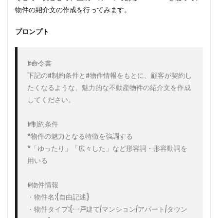
物件の紹介文の作成を行ってみます。
プロンプト
#命令書

下記の#制約条件と#物件情報をもとに、顧客が契約し
たくなるような、魅力的な不動産物件の紹介文を作成
してください。

#制約条件

*物件の魅力となる特徴を強調する

*「ゆったり」「広々した」など形容詞・形容動詞を
用いる

#物件情報

・物件名:{自由記述}

・物件タイプ:{一戸建て/マンション/アパート/タウン