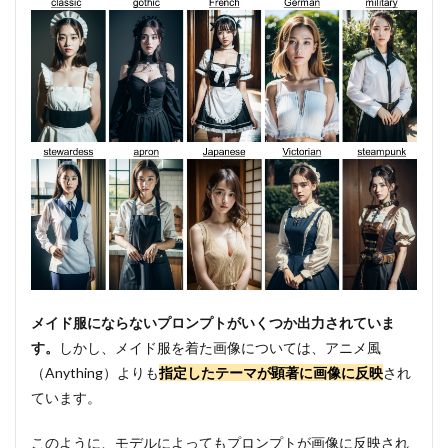
メイド服にならないプロンプトがいくつか出力されていま
す。
しかし、メイド服を着た画像については、アニメ風
（Anything）よりも
指定したテーマが顕著に画像に反映
され
ています。
このように、モデルによってもプロンプトが画像に反映され