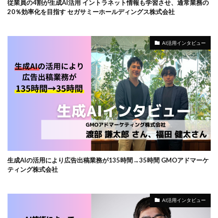
従業員の4割が生成AI活用 イントラネット情報も学習させ、通常業務の
20％効率化を目指す セガサミーホールディングス株式会社
AI活用インタビュー
生成AIの活用により広告出稿業務が135時間→35時間 GMOアドマーケ
ティング株式会社
AI活用インタビュー