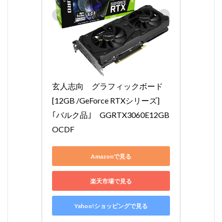
玄人志向　グラフィックボード 
[12GB /GeForce RTXシリーズ]
｢バルク品｣　GGRTX3060E12GB
OCDF
Amazonで見る
楽天市場で見る
Yahoo!ショッピングで見る