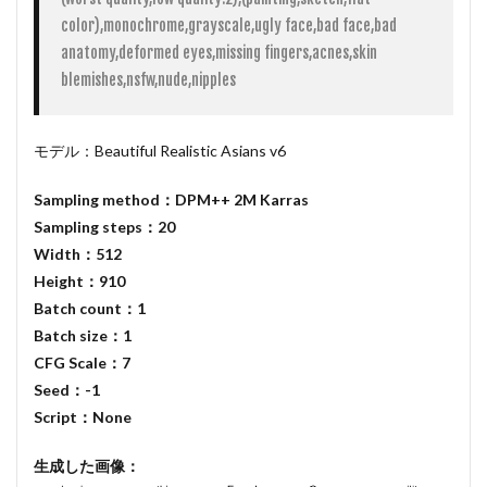
color),monochrome,grayscale,ugly face,bad face,bad 
anatomy,deformed eyes,missing fingers,acnes,skin 
blemishes,nsfw,nude,nipples
モデル：Beautiful Realistic Asians v6
Sampling method：DPM++ 2M Karras
Sampling steps：20
Width：512
Height：910
Batch count：1
Batch size：1
CFG Scale：7
Seed：-1
Script：None
生成した画像：