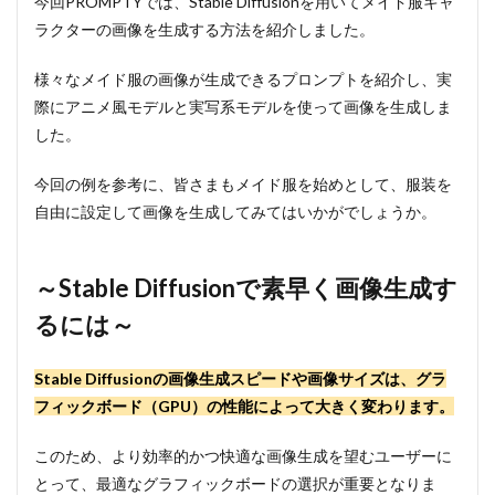
今回PROMPTYでは、Stable Diffusionを用いてメイド服キャ
ラクターの画像を生成する方法を紹介しました。
様々なメイド服の画像が生成できるプロンプトを紹介し、実
際にアニメ風モデルと実写系モデルを使って画像を生成しま
した。
今回の例を参考に、皆さまもメイド服を始めとして、服装を
自由に設定して画像を生成してみてはいかがでしょうか。
～Stable Diffusionで素早く画像生成す
るには～
Stable Diffusionの画像生成スピードや画像サイズは、グラ
フィックボード（GPU）の性能によって大きく変わります。
このため、より効率的かつ快適な画像生成を望むユーザーに
とって、最適なグラフィックボードの選択が重要となりま