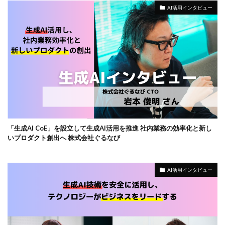
AI活用インタビュー
「生成AI CoE」を設立して生成AI活用を推進 社内業務の効率化と新し
いプロダクト創出へ 株式会社ぐるなび
AI活用インタビュー