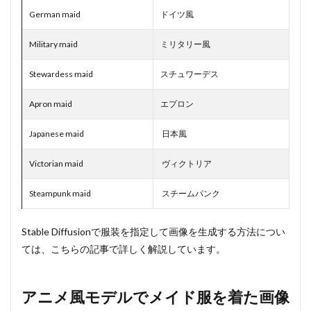
3
German maid
ドイツ風
実写
系モ
デル
Military maid
ミリタリー風
でメ
イド
Stewardess maid
スチュワーデス
服を
着た
Apron maid
エプロン
画像
を生
成す
Japanese maid
日本風
る
Victorian maid
4
ヴィクトリア
おす
すめ
Steampunk maid
スチームパンク
の
Lora
Stable Diffusionで服装を指定して画像を生成する方法につい
4.1
ては、こちらの記事で詳しく解説しています。
Traditional
Maid
Dress
アニメ風モデルでメイド服を着た画像
4.2