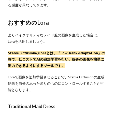
る感度が異なってきます。
おすすめのLora
よりハイクオリティなメイド服の画像を生成した場合は、
Loraを活用しましょう。
Stable DiffusionのLoraとは、「Low-Rank Adaptation」の
略で、低コストでAIの追加学習を行い、好みの画像を簡単に
出力できるようにするツールです。
Loraで画像を追加学習させることで、Stable Diffusionの生成
結果を自分の思った通りのものにコントロールすることが可
能となります。
Traditional Maid Dress