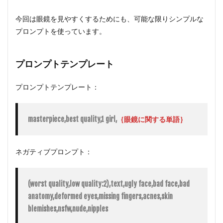
プト
今回は眼鏡を見やすくするためにも、可能な限りシンプルな
1.2.1
生成画
プロンプトを使っています。
像
1.3
プロンプトテンプレート
②眼
鏡の
形状
プロンプトテンプレート：
を指
定す
るプ
ロン
masterpiece,best quality,1 girl,
｛眼鏡に関する単語｝
プト
1.3.1
ネガティブプロンプト：
生成画
像
2
(worst quality,low quality:2),text,ugly face,bad face,bad 
Stable
Diffusion
anatomy,deformed eyes,missing fingers,acnes,skin 
で眼鏡を
blemishes,nsfw,nude,nipples
出力でき
るLora