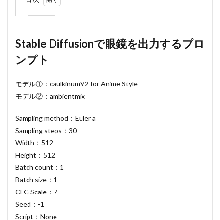
1
Stable
Diffusion
で眼鏡を
Stable Diffusionで眼鏡を出力するプロ
出力する
ンプト
プロンプ
ト
1.1
モデル①：caulkinumV2 for Anime Style
プロ
モデル②：ambientmix
ンプ
トテ
Sampling method：Euler a
ンプ
レー
Sampling steps：30
ト
Width：512
1.2
Height：512
①眼
Batch count：1
鏡の
種類
Batch size：1
を指
CFG Scale：7
定す
Seed：-1
るプ
ロン
Script：None