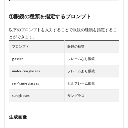
2.1
①Round
①眼鏡の種類を指定するプロンプト
Glasses
2.2
以下のプロンプトを入力することで眼鏡の種類を指定するこ
②Teardrop-
とができます。
Framed
Glasses
プロンプト
眼鏡の種類
3
glasses
フレームなし眼鏡
まと
め
under-rim glasses
フレームあり眼鏡
sel-frame glasses
セルフレーム眼鏡
sun glasses
サングラス
生成画像