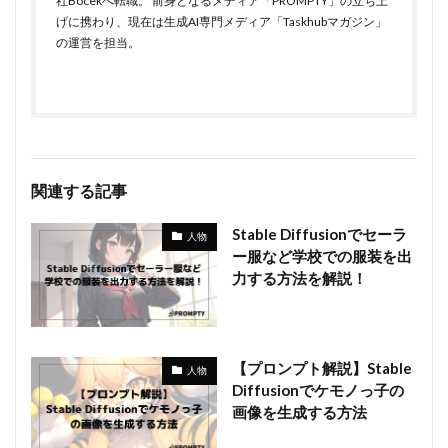
社Bocekへ転職。 前身となるメディア「PROMPTY」の立ち上
げに携わり、現在は生成AI専門メディア「Taskhubマガジン」
の運営を担当。
関連する記事
Stable Diffusionでセーラ
人物
ー服など学校での服装を出
力する方法を解説！
【プロンプト解説】Stable
人物
Diffusionでケモノっ子の
画像を生成する方法