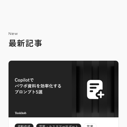
New
最新記事
ChatGPTで嘘をつかせないためのプロンプ
ト5選
2025-07-12
2
資料作成
営業・カスタマーサポート
営業