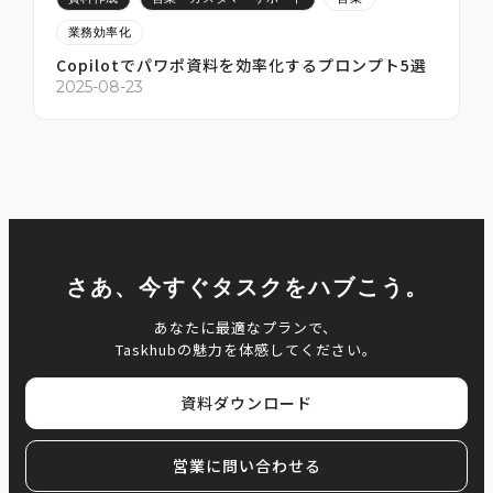
業務効率化
Copilotでパワポ資料を効率化するプロンプト5選
2
2025-08-23
さあ、今すぐタスクをハブこう。
あなたに最適なプランで、
Taskhubの魅力を体感してください。
資料ダウンロード
営業に問い合わせる