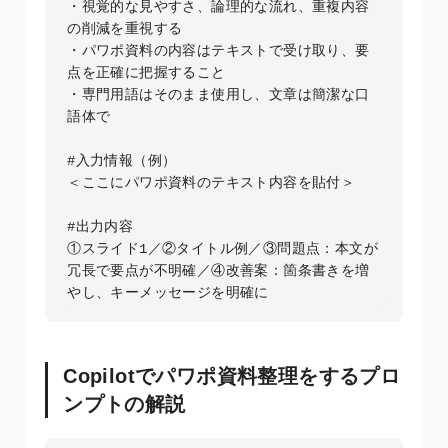
・視覚的な見やすさ、論理的な流れ、重複内容
の削減を重視する

・パワポ資料の内容はテキストで受け取り、要
点を正確に把握すること

・専門用語はそのまま使用し、文章は簡潔な口
語体で

#入力情報（例）

＜ここにパワポ資料のテキスト内容を貼付＞

#出力内容

①スライド1／②タイトル例／③問題点：本文が
冗長で要点が不明確／④改善案：箇条書きを増
Copilotでパワポ資料整理をするプロ
ンプトの解説