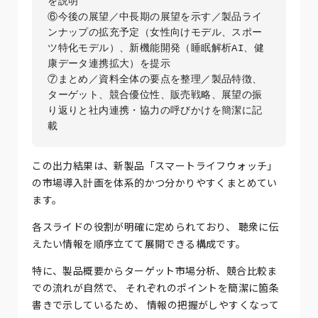
を説明  

⑥今後の展望／中長期の展望を示す／製品ライ
ンナップの拡充予定（女性向けモデル、スポー
ツ特化モデル）、新機能開発（睡眠解析AI、健
康データ連携拡大）を提示  

⑦まとめ／資料全体の要点を整理／製品特徴、
ターゲット、競合優位性、販売戦略、展望の振
り返りと社内連携・協力の呼びかけを簡潔に記
この出力結果は、新製品「スマートライフウォッチ」
の市場導入計画を体系的かつ分かりやすくまとめてい
ます。
各スライドの役割が明確に定められており、 聴衆に伝
えたい情報を順序立てて展開できる構成です。
特に、製品概要からターゲット市場分析、競合比較ま
での流れが自然で、 それぞれのポイントを簡潔に箇条
書きで示しているため、 情報の把握がしやすくなって