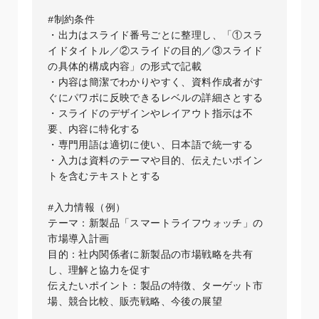
#制約条件

・出力はスライド番号ごとに整理し、「①スラ
イドタイトル／②スライドの目的／③スライド
の具体的構成内容」の形式で記載  

・内容は簡潔でわかりやすく、資料作成者がす
ぐにパワポに反映できるレベルの詳細さとする  

・スライドのデザインやレイアウト指示は不
要、内容に特化する  

・専門用語は適切に使い、日本語で統一する  

・入力は資料のテーマや目的、伝えたいポイン
トを含むテキストとする

#入力情報（例）

テーマ：新製品「スマートライフウォッチ」の
市場導入計画  

目的：社内関係者に新製品の市場戦略を共有
し、理解と協力を促す  

伝えたいポイント：製品の特徴、ターゲット市
場、競合比較、販売戦略、今後の展望
