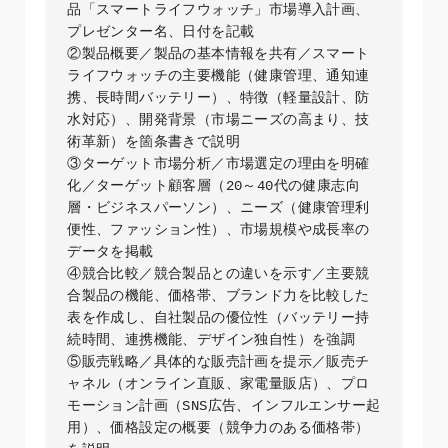
品「スマートライフウォッチ」市場導入計画、
プレゼンター名、日付を記載  

②製品概要／製品の基本情報を共有／スマート
ライフウォッチの主要機能（健康管理、通知連
携、長時間バッテリー）、特徴（軽量設計、防
水対応）、開発背景（市場ニーズの高まり、技
術革新）を箇条書きで説明  

③ターゲット市場分析／市場選定の理由を明確
化／ターゲット顧客層（20～40代の健康志向
層・ビジネスパーソン）、ニーズ（健康管理利
便性、ファッション性）、市場規模や成長率の
データを掲載  

④競合比較／競合製品との違いを示す／主要競
合製品の機能、価格帯、ブランド力を比較した
表を作成し、自社製品の優位性（バッテリー持
続時間、連携機能、デザイン独自性）を強調  

⑤販売戦略／具体的な販売計画を提示／販売チ
ャネル（オンライン直販、家電量販店）、プロ
モーション計画（SNS広告、インフルエンサー起
用）、価格設定の概要（競争力のある価格帯）