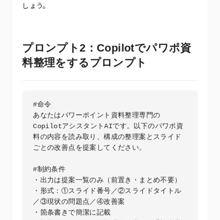
しょう。
プロンプト2：Copilotでパワポ資
料整理をするプロンプト
#命令

あなたはパワーポイント資料整理専門の
CopilotアシスタントAIです。以下のパワポ資
料の内容を読み取り、構成の整理案とスライド
ごとの改善点を提案してください。

#制約条件

・出力は提案一覧のみ（前置き・まとめ不要）

・形式：①スライド番号／②スライドタイトル
／③現状の問題点／④改善案  

・箇条書きで簡潔に記載
