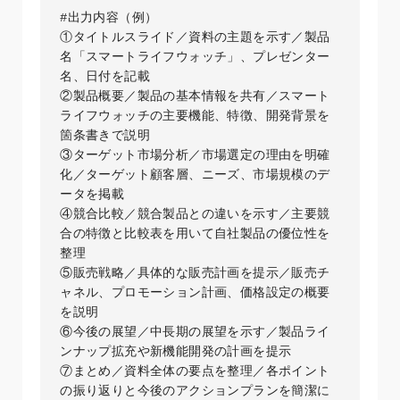
#出力内容（例）

①タイトルスライド／資料の主題を示す／製品
名「スマートライフウォッチ」、プレゼンター
名、日付を記載  

②製品概要／製品の基本情報を共有／スマート
ライフウォッチの主要機能、特徴、開発背景を
箇条書きで説明  

③ターゲット市場分析／市場選定の理由を明確
化／ターゲット顧客層、ニーズ、市場規模のデ
ータを掲載  

④競合比較／競合製品との違いを示す／主要競
合の特徴と比較表を用いて自社製品の優位性を
整理  

⑤販売戦略／具体的な販売計画を提示／販売チ
ャネル、プロモーション計画、価格設定の概要
を説明  

⑥今後の展望／中長期の展望を示す／製品ライ
ンナップ拡充や新機能開発の計画を提示  

⑦まとめ／資料全体の要点を整理／各ポイント
の振り返りと今後のアクションプランを簡潔に