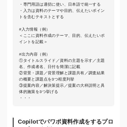
・専門用語は適切に使い、日本語で統一する  

・入力は資料のテーマや目的、伝えたいポイン
トを含むテキストとする

#入力情報（例）

＜ここに資料作成のテーマ、目的、伝えたいポ
イントを記載＞

#出力内容（例）

①タイトルスライド／資料の主題を示す／主題
名、作成者名、日付を簡潔に記載  

②背景・課題／背景理解と課題共有／調査結果
の概要と課題点を3つ程度列挙  

③提案内容／解決策提示／提案の大枠説明と具
体的施策を3つ挙げる  

Copilotでパワポ資料作成をするプロ