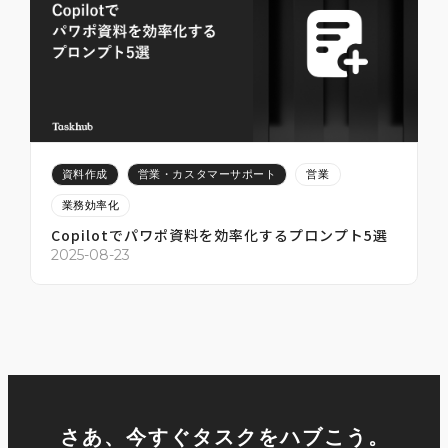
2025-07-12
2
資料作成
営業・カスタマーサポート
営業
業務効率化
Copilotでパワポ資料を効率化するプロンプト5選
2
2025-08-23
さあ、今すぐタスクをハブこう。