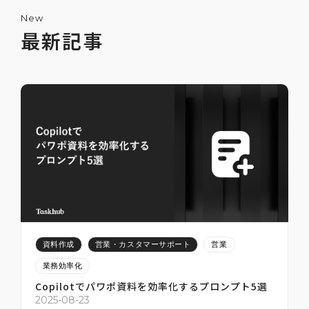
New
最新記事
ChatGPTで嘘をつかせないためのプロンプ
ト5選
2025-07-12
2
資料作成
営業・カスタマーサポート
営業
業務効率化
Copilotでパワポ資料を効率化するプロンプト5選
2
2025-08-23