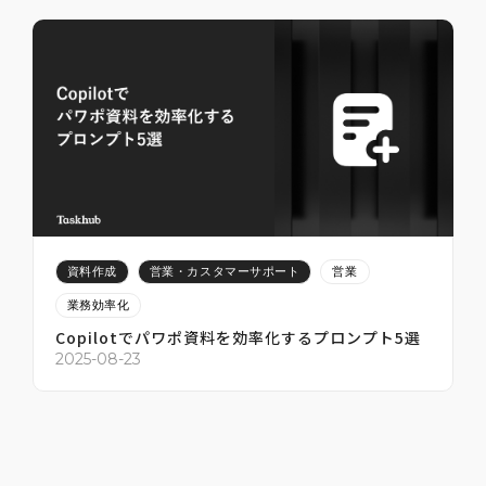
ト5選
2025-07-12
2
資料作成
営業・カスタマーサポート
営業
業務効率化
Copilotでパワポ資料を効率化するプロンプト5選
2
2025-08-23