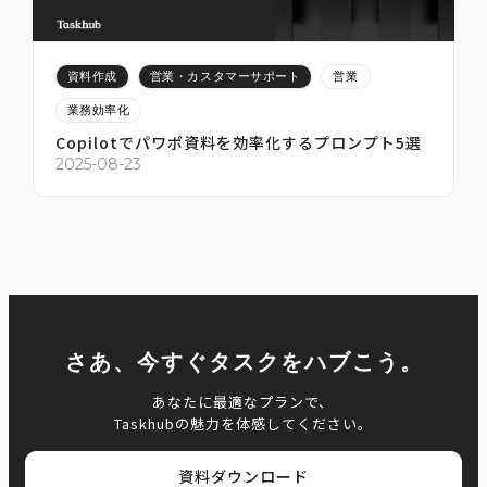
資料作成
営業・カスタマーサポート
営業
業務効率化
Copilotでパワポ資料を効率化するプロンプト5選
2
2025-08-23
さあ、今すぐタスクをハブこう。
あなたに最適なプランで、
Taskhubの魅力を体感してください。
資料ダウンロード