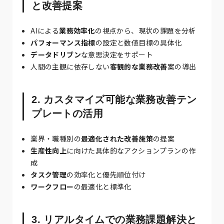
と改善提案
AIによる
業務効率化
の視点から、現状の課題を分析
パフォーマンス指標
の設定と数値目標の具体化
データドリブン
な意思決定をサポート
人間の主観に依存しない
客観的な業務改善
案の導出
2. カスタマイズ可能な業務改善テン
プレートの活用
業界・職種別の
最適化された改善施策
の提案
生産性向上
に向けた具体的なアクションプランの作
成
タスク管理
の効率化と優先順位付け
ワークフロー
の最適化と標準化
3. リアルタイムでの業務課題解決と