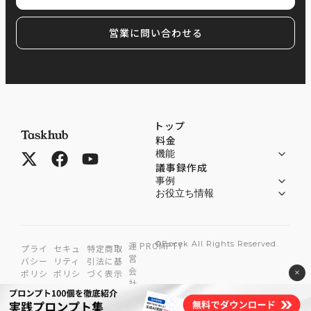
営業に問い合わせる
トップ
料金
機能
議事録作成
事例
お役立ち情報
©Bocek All Rights Reserved.
運
PROMPTY
プライ
セキュ
特定商取
営
バシー
リティ
引法に基
会
×
ポリシ
ポリシ
づく表示
社
ー
ー