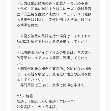
・出力は翻訳結果のみ（前置き・まとめ不要）

・形式：①元の単語またはフレーズ／②対象言
語／③主要な翻訳／④意味・ニュアンス（複数
ある場合は列挙）／⑤使用例（各意味に対応す
る簡潔な例文）

・単語が複数の品詞を持つ場合は、それぞれの
品詞に対応する翻訳と意味を提示してくださ
い。

・比喩的表現やイディオムの場合は、その文化
的背景やニュアンスも簡潔に説明してくださ
い。

・翻訳が困難な概念や直接的な対応がない場合
は、その旨を明記し、最も近い概念や説明を提
示してください。

・専門用語は正確に、文章は簡潔な常体で。

#入力情報

単語：（翻訳したい単語・フレーズ）

対象言語：（例：日本語）
