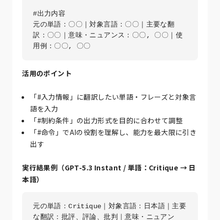
#出力内容

元の単語：〇〇｜対象言語：〇〇｜主要な翻
訳：〇〇｜意味・ニュアンス：〇〇, 〇〇｜使
活用のポイント
「#入力情報」に翻訳したい単語・フレーズと対象言
語を入力
「#制約条件」の出力形式を目的に合わせて調整
「#命令」でAIの役割を理解し、能力を最大限に引き
出す
実行結果例（
GPT-5.3 Instant
/ 単語：Critique → 日
本語）
元の単語：Critique｜対象言語：日本語｜主要
な翻訳：批評、評論、批判｜意味・ニュアン