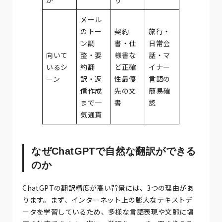
メール
のトー
契約
旅行・
ン調
書・仕
日常会
向いて
整・要
様書な
話・マ
いるシ
約翻
ど正確
イナー
ーン
訳・返
性最優
言語の
信作成
先の文
簡易確
まで一
書
認
気通貫
なぜChatGPTで自然な翻訳ができる
のか
ChatGPTの翻訳精度が高い背景には、3つの理由があ
ります。まず、インターネット上の膨大なテキストデ
ータを学習しているため、多様な言語表現や文脈に幅