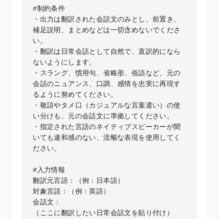
#制約条件

・出力は翻訳された会話文のみとし、前置き、
補足説明、まとめなどは一切含めないでくださ
い。

・翻訳は日常会話として自然で、直訳的になら
ないようにします。

・スラング、慣用句、省略形、俗語など、元の
会話のニュアンス、口調、感情を忠実に再現す
るように努めてください。

・敬語やタメ口（カジュアルな言葉遣い）の使
い分けも、元の会話文に準拠してください。

・指定された言語のネイティブスピーカーが聞
いても違和感のない、流暢な表現を使用してく
ださい。

#入力情報

翻訳元言語：（例：日本語）

対象言語：（例：英語）

会話文：

（ここに翻訳したい日常会話文を貼り付け）