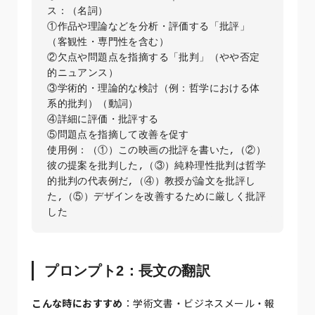
ス：（名詞）

①作品や理論などを分析・評価する「批評」
（客観性・専門性を含む）

②欠点や問題点を指摘する「批判」（やや否定
的ニュアンス）

③学術的・理論的な検討（例：哲学における体
系的批判）（動詞）

④詳細に評価・批評する

⑤問題点を指摘して改善を促す

使用例：（①）この映画の批評を書いた,（②）
彼の提案を批判した,（③）純粋理性批判は哲学
的批判の代表例だ,（④）教授が論文を批評し
た,（⑤）デザインを改善するために厳しく批評
プロンプト2：長文の翻訳
こんな時におすすめ
：学術文書・ビジネスメール・報