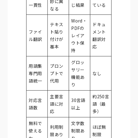
妙に異
一貫性
じ結果
ている
なる
Word・
テキス
ドキュ
PDFの
ファイ
ト貼り
メント
レイア
ル翻訳
付けが
翻訳対
ウト保
基本
応
持
グロッ
用語集
プロン
サリー
専門用
プトで
なし
機能あ
語統一
代用
り
主要言
約250言
対応言
30言語
語に対
語（最
語数
以上
応
多）
無料で
文字数
利用制
ほぼ無
使える
制限あ
限あり
制限
か
り