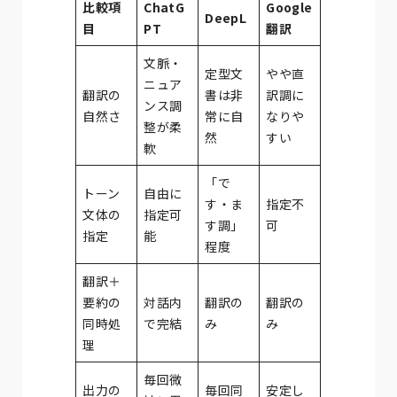
比較項
ChatG
Google
DeepL
目
PT
翻訳
文脈・
定型文
やや直
ニュア
翻訳の
書は非
訳調に
ンス調
自然さ
常に自
なりや
整が柔
然
すい
軟
「で
トーン
自由に
す・ま
指定不
文体の
指定可
す調」
可
指定
能
程度
翻訳＋
要約の
対話内
翻訳の
翻訳の
同時処
で完結
み
み
理
毎回微
出力の
毎回同
安定し