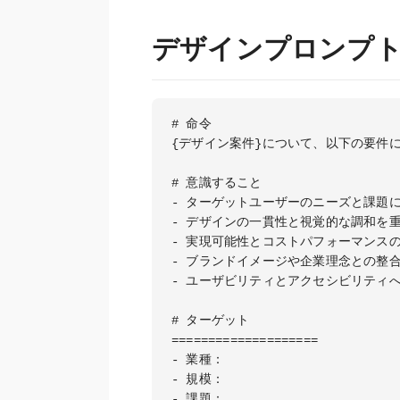
デザインプロンプ
# 命令

{デザイン案件}について、以下の要件
# 意識すること

- ターゲットユーザーのニーズと課題に
- デザインの一貫性と視覚的な調和を重
- 実現可能性とコストパフォーマンスの
- ブランドイメージや企業理念との整合
- ユーザビリティとアクセシビリティへ
# ターゲット

====================

- 業種：

- 規模：

- 課題：
