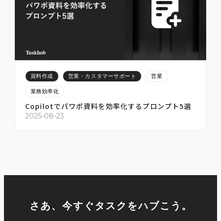
2025-07-12
2
資料作成
営業・カスタマーサポート
営業
業務効率化
Copilotでパワポ資料を効率化するプロンプト5選
2
2025-08-23
さあ、今すぐタスクをハブこう。