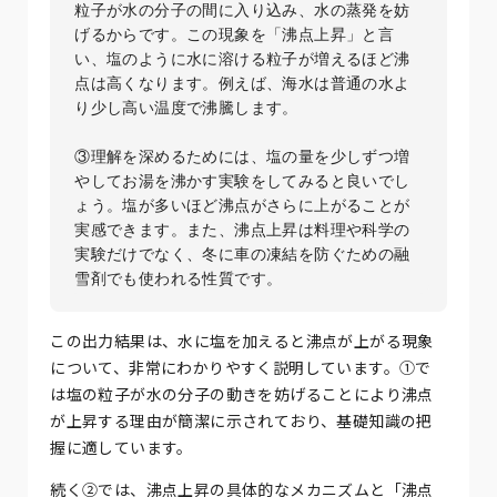
粒子が水の分子の間に入り込み、水の蒸発を妨
げるからです。この現象を「沸点上昇」と言
い、塩のように水に溶ける粒子が増えるほど沸
点は高くなります。例えば、海水は普通の水よ
り少し高い温度で沸騰します。

③理解を深めるためには、塩の量を少しずつ増
やしてお湯を沸かす実験をしてみると良いでし
ょう。塩が多いほど沸点がさらに上がることが
実感できます。また、沸点上昇は料理や科学の
実験だけでなく、冬に車の凍結を防ぐための融
この出力結果は、水に塩を加えると沸点が上がる現象
について、非常にわかりやすく説明しています。①で
は塩の粒子が水の分子の動きを妨げることにより沸点
が上昇する理由が簡潔に示されており、基礎知識の把
握に適しています。
続く②では、沸点上昇の具体的なメカニズムと「沸点