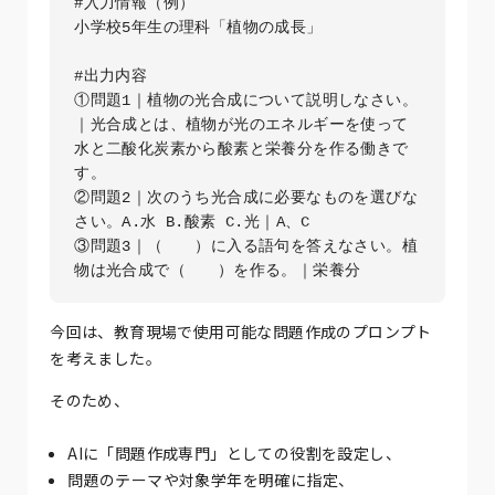
#入力情報（例）

小学校5年生の理科「植物の成長」

#出力内容

①問題1｜植物の光合成について説明しなさい。
｜光合成とは、植物が光のエネルギーを使って
水と二酸化炭素から酸素と栄養分を作る働きで
す。  

②問題2｜次のうち光合成に必要なものを選びな
さい。A.水 B.酸素 C.光｜A、C  

③問題3｜（　　）に入る語句を答えなさい。植
今回は、教育現場で使用可能な問題作成のプロンプト
を考えました。
そのため、
AIに「問題作成専門」としての役割を設定し、
問題のテーマや対象学年を明確に指定、