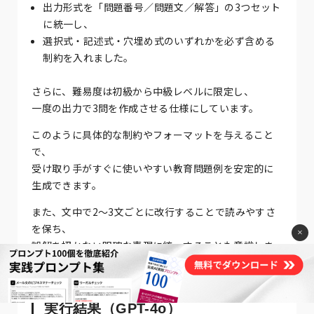
出力形式を「問題番号／問題文／解答」の3つセット
に統一し、
選択式・記述式・穴埋め式のいずれかを必ず含める
制約を入れました。
さらに、難易度は初級から中級レベルに限定し、
一度の出力で3問を作成させる仕様にしています。
このように具体的な制約やフォーマットを与えること
で、
受け取り手がすぐに使いやすい教育問題例を安定的に
生成できます。
また、文中で2〜3文ごとに改行することで読みやすさ
を保ち、
×
誤解を招かない明確な表現に統一することも意識しま
した。
実行結果（GPT-4o）