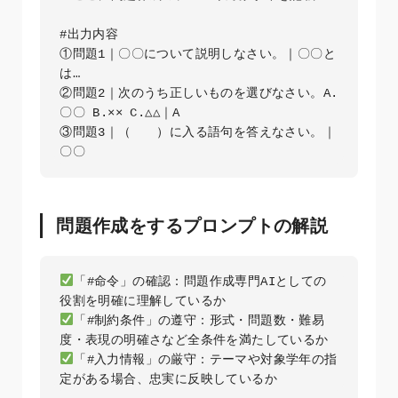
#出力内容

①問題1｜〇〇について説明しなさい。｜〇〇と
は…  

②問題2｜次のうち正しいものを選びなさい。A.
〇〇 B.×× C.△△｜A  

③問題3｜（　　）に入る語句を答えなさい。｜
問題作成をするプロンプトの解説
「#命令」の確認：問題作成専門AIとしての
「#制約条件」の遵守：形式・問題数・難易
「#入力情報」の厳守：テーマや対象学年の指