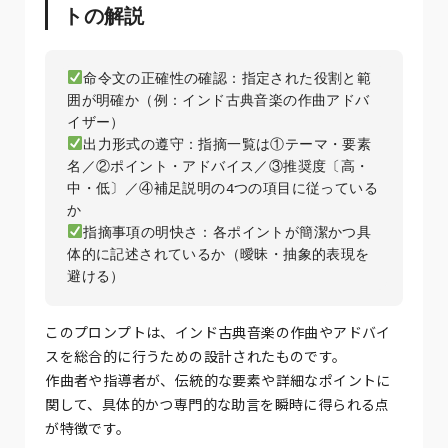
トの解説
命令文の正確性の確認：指定された役割と範
囲が明確か（例：インド古典音楽の作曲アドバ
出力形式の遵守：指摘一覧は①テーマ・要素
名／②ポイント・アドバイス／③推奨度〔高・
中・低〕／④補足説明の4つの項目に従っている
指摘事項の明快さ：各ポイントが簡潔かつ具
体的に記述されているか（曖昧・抽象的表現を
このプロンプトは、インド古典音楽の作曲やアドバイ
スを総合的に行うための設計されたものです。
作曲者や指導者が、伝統的な要素や詳細なポイントに
関して、具体的かつ専門的な助言を瞬時に得られる点
が特徴です。