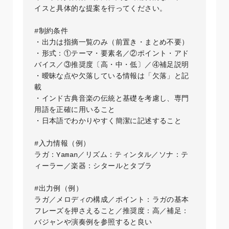
イスと具体的な提案を行ってください。

#制約条件

・出力は指摘一覧のみ（前置き・まとめ不要）  

・形式：①テーマ・要素名／②ポイント・アド
バイス／③推奨度〔高・中・低〕／④補足説明  

・曖昧な点や欠落している情報は「欠落」と記
載  

・インド古典音楽の伝統と基礎を考慮し、専門
用語を正確に用いること  

・日本語でわかりやすく簡潔に記述すること  

#入力情報（例）  

ラガ：Yaman／リズム：ティンタル／ソナ：テ
ィーラー／楽器：シタールとタブラ

#出力例（例）  

ラガ／メロディの構成／ポイント：ラガの基本
フレーズを押さえること／推奨度：高／補足：
バジャンや演奏例を参照すると良い  
