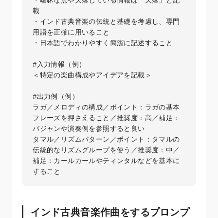
・曖昧な点や欠落している情報は「欠落」と記
載  

・インド古典音楽の伝統と基礎を考慮し、専門
用語を正確に用いること  

・日本語でわかりやすく簡潔に記述すること  

#入力情報（例）  

＜特定の楽曲構成やアイデアを記載＞

#出力例（例）  

ラガ／メロディの構成／ポイント：ラガの基本
フレーズを押さえること／推奨度：高／補足：
バジャンや演奏例を参照すると良い  

タマル／リズムパターン／ポイント：タマルの
伝統的なリズムグループを使う／推奨度：中／
補足：カールカールやティンタルなどを基本に
インド古典音楽作曲をするプロンプ