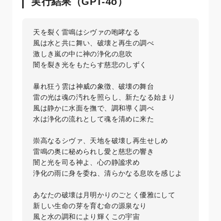
実行結果（GPT-4o）
天を裂く雷鳴はシヴァの咆哮なる  

風は水と共に舞い、破壊と再生の調べ  

激しき嵐の中に神の浄化の息吹  

闇を裂き光をもたらす慈悲のしずく  

暴れ狂う雲は神威の象徴、破壊の舞台  

雷の光は魂の汚れを照らし、新たなる始まり  

風は静かに水面を撫で、調和導く調べ  

水は浄化の流れとして魂を清めに来た  

崇高なるシヴァ、天地を破壊し再生せしめ  

雷鳴の奥に秘められし愛と慈悲の響き  

闇と光を司る神よ、心の静謐求め  

浄化の雨に身を委ね、清らかなる息吹を感じよ  

あなたの破壊は月明かりのごとく優雅にして  

新しい生命の芽を育む命の源泉なり  

風と水の調和により輝くこの宇宙  
