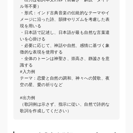
ル等不要）  

・形式：インド古典音楽の伝統的なテーマやイ
メージに沿った詩、韻律やリズムを考慮した表
現を用いる  

・日本語で記述し、日本語が最も自然な言葉遣
いを心掛ける  

・必要に応じて、神話や自然、感情に基づく象
徴的な表現を使用する  

・全体のトーンは神聖さ、崇高さ、静謐さを意
識する  

#入力例

テーマ：恋愛と自然の調和、神々への賛歌、夜
空の星、愛の祈りなど

#出力例

（歌詞例は示さず、指示に従い、自然で詩的な