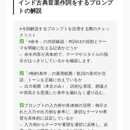
インド古典音楽作詞をするプロンプ
トの解説
#今回解説するプロンプトを活用する際のチェッ
「#命令」の内容確認：作詞AIの役割とテー
マを明確に伝える記述かどうか  

→ 命令内容が具体的で、テーマやスタイルの指
示がはっきりしているかを確認します。

「#制約条件」の適用範囲：歌詞の形式や言
語、トーンを正確に伝えているか  

→ 出力範囲（本文のみ）、詩的な表現、静謐さ
や崇高さを意識した条件を漏れなく盛り込む。

プロンプトの入力例や具体例の活用：例示さ
れた入力や出力例を参考に、適切なテーマや希
望を具体的に設定しているか  

→ 入力例からテーマや要望を適切に反映し、必