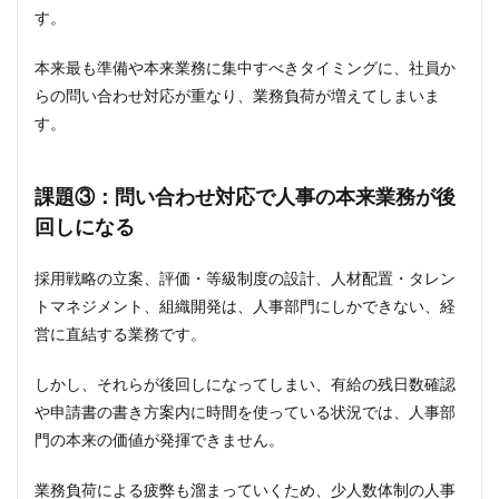
急増
す。
する
1.3
本来最も準備や本来業務に集中すべきタイミングに、社員か
課題
らの問い合わせ対応が重なり、業務負荷が増えてしまいま
③：
す。
問い
合わ
せ対
応で
課題③：
問い合わせ対応で人事の本来業務が後
人事
回しになる
の本
来業
務が
採用戦略の立案、評価・等級制度の設計、人材配置・タレン
後回
しに
トマネジメント、組織開発は、人事部門にしかできない、経
なる
営に直結する業務です。
1.4
課題
しかし、それらが後回しになってしまい、有給の残日数確認
④：
や申請書の書き方案内に時間を使っている状況では、人事部
ナレ
門の本来の価値が発揮できません。
ッジ
が属
人化
業務負荷による疲弊も溜まっていくため、少人数体制の人事