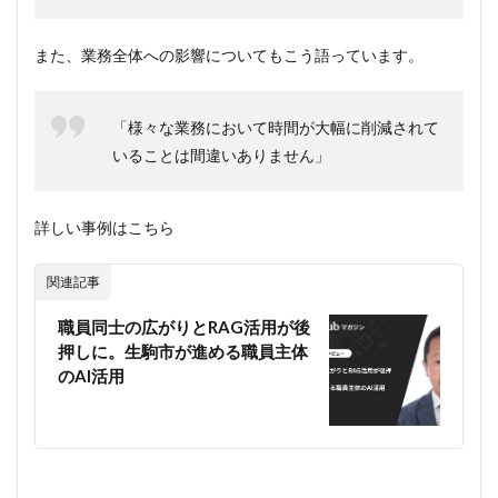
が
FAQ
を登
また、業務全体への影響についてもこう語っています。
録・
更新
する
「様々な業務において時間が大幅に削減されて
の
か。
いることは間違いありません」
運用
負荷
が心
詳しい事例はこちら
配」
5.3
関連記事
Q3.
「社内
職員同士の広がりとRAG活用が後
の人事
情報を
押しに。生駒市が進める職員主体
外部ク
のAI活用
ラウド
に載せ
てセキ
ュリテ
ィは大
丈夫