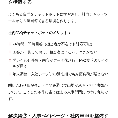
を構築する
への
問い
合わ
よくある質問をチャットボットに学習させ、社内チャットツ
せフ
ールから即時回答できる環境を作ります。
ォー
ムを
一本
社内FAQチャットボットのメリット：
化す
る
24時間・即時回答（担当者が不在でも対応可能）
4
回答が一貫しており、担当者によるバラつきがない
問い
合わ
問い合わせ件数・内容がデータ化され、FAQ改善のサイク
せ対
ルが回る
応を
年末調整・入社シーズンの繁忙期でも対応負荷が増えない
効率
化し
た社
問い合わせ量が多い・年間を通じて山場がある・担当者数が
内
少ない。こうした条件に当てはまる人事部門には特に有効で
FAQ
チャ
す。
ット
ボッ
ト導
解決策②：人事FAQページ・社内Wikiを整備す
入事