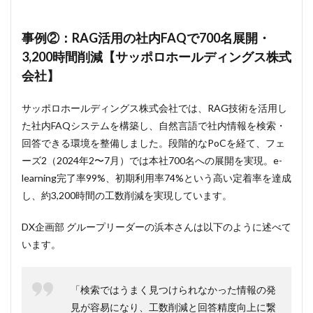
か？」
5.4
事例②：RAG活用の社内FAQで700名展開・
Q4.
3,200時間削減【サッポロホールディングス株式
「チャ
ットボ
会社】
ットが
答えら
れない
サッポロホールディングス株式会社では、RAG技術を活用し
質問は
た社内FAQシステムを構築し、自然言語で社内情報を検索・
どうな
回答できる環境を整備しました。段階的なPoCを経て、フェ
るの
か？」
ーズ2（2024年2〜7月）では本社700名への展開を実現。e-
learning完了率99%、初期利用率74%という高い定着率を達成
6
まと
し、約3,200時間の工数削減を実現しています。
め
DX企画部 グループリーダーの浜本さんは以下のように述べて
います。
「検索ではうまく見つけられなかった情報の発
見が容易になり、工数削減と回答精度向上に繋