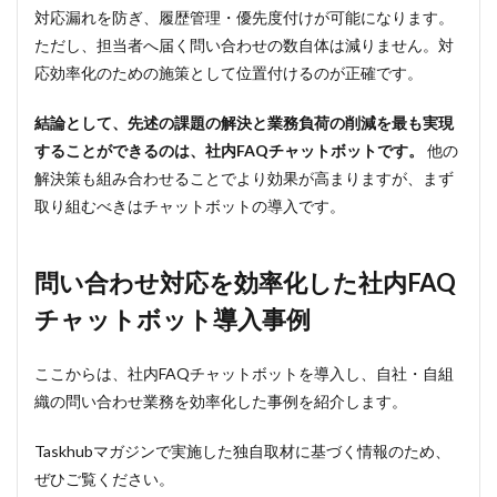
事例
対応漏れを防ぎ、履歴管理・優先度付けが可能になります。
②：
ただし、担当者へ届く問い合わせの数自体は減りません。対
RAG
応効率化のための施策として位置付けるのが正確です。
活用
の社
内
結論として、先述の課題の解決と業務負荷の削減を最も実現
FAQ
することができるのは、社内FAQチャットボットです。
他の
で700
名展
解決策も組み合わせることでより効果が高まりますが、まず
開・
取り組むべきはチャットボットの導入です。
3,200
時間
削減
【サ
問い合わせ対応を効率化した社内FAQ
ッポ
ロホ
チャットボット導入事例
ール
ディ
ング
ここからは、社内FAQチャットボットを導入し、自社・自組
ス株
織の問い合わせ業務を効率化した事例を紹介します。
式会
社】
Taskhubマガジンで実施した独自取材に基づく情報のため、
5
ぜひご覧ください。
人事