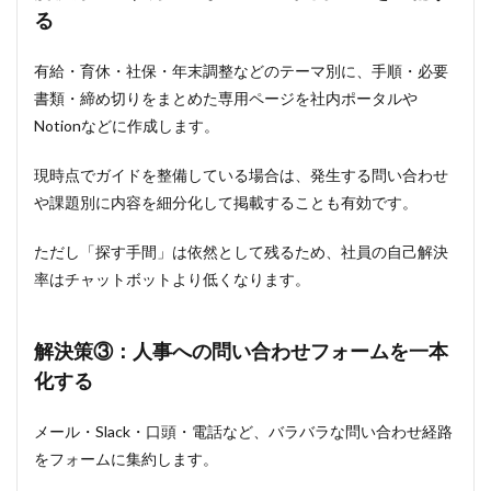
例
る
4.1
有給・育休・社保・年末調整などのテーマ別に、手順・必要
事例
①：
書類・締め切りをまとめた専用ページを社内ポータルや
人
Notionなどに作成します。
事・
総務
への
現時点でガイドを整備している場合は、発生する問い合わせ
電
や課題別に内容を細分化して掲載することも有効です。
話・
メー
ル問
ただし「探す手間」は依然として残るため、社員の自己解決
い合
率はチャットボットより低くなります。
わせ
をAI
で一
解決策③：人事への問い合わせフォームを一本
次対
応
化する
【奈
良県
生駒
メール・Slack・口頭・電話など、バラバラな問い合わせ経路
市】
をフォームに集約します。
4.2