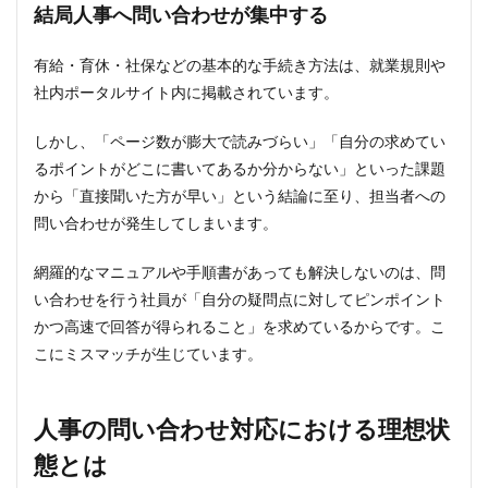
結局人事へ問い合わせが集中する
2
人事
の問
有給・育休・社保などの基本的な手続き方法は、就業規則や
い合
社内ポータルサイト内に掲載されています。
わせ
対応
にお
しかし、「ページ数が膨大で読みづらい」「自分の求めてい
ける
るポイントがどこに書いてあるか分からない」といった課題
理想
から「直接聞いた方が早い」という結論に至り、担当者への
状態
とは
問い合わせが発生してしまいます。
2.1
網羅的なマニュアルや手順書があっても解決しないのは、問
①従
業員
い合わせを行う社員が「自分の疑問点に対してピンポイント
が人
かつ高速で回答が得られること」を求めているからです。こ
事に
問い
こにミスマッチが生じています。
合わ
せず
自己
人事の問い合わせ対応における理想状
解決
でき
態とは
る環