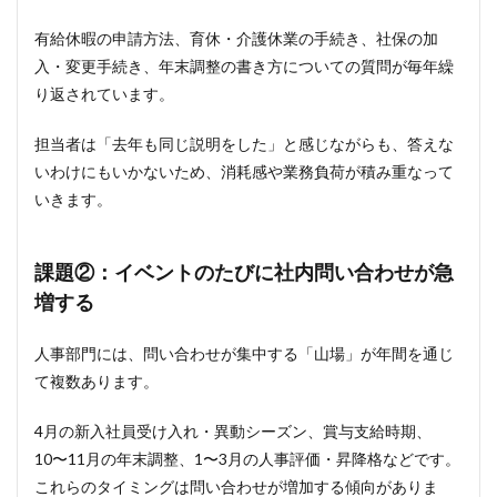
題
有給休暇の申請方法、育休・介護休業の手続き、社保の加
1.1
入・変更手続き、年末調整の書き方についての質問が毎年繰
課題
①：
り返されています。
人事
に同
担当者は「去年も同じ説明をした」と感じながらも、答えな
じ問
い合
いわけにもいかないため、消耗感や業務負荷が積み重なって
わせ
いきます。
が何
度も
届く
課題②：
イベントのたびに社内問い合わせが急
1.2
増する
課題
②：
イベ
人事部門には、問い合わせが集中する「山場」が年間を通じ
ント
て複数あります。
のた
びに
社内
4月の新入社員受け入れ・異動シーズン、賞与支給時期、
問い
10〜11月の年末調整、1〜3月の人事評価・昇降格などです。
合わ
せが
これらのタイミングは問い合わせが増加する傾向がありま