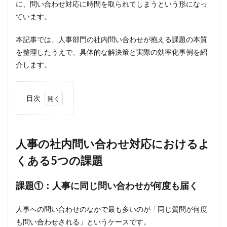
に、問い合わせ対応に時間を取られてしまうという形になっ
ています。
本記事では、人事部門の社内問い合わせが抱える課題の本質
を整理したうえで、具体的な解決策と実際の効率化事例を紹
介します。
目次
1
人事
の社
内問
人事の社内問い合わせ対応におけるよ
い合
くある5つの課題
わせ
対応
にお
課題①：
人事に同じ問い合わせが何度も届く
ける
よく
ある
人事への問い合わせのなかで最も多いのが「同じ質問が何度
5つ
も問い合わせされる」というケースです。
の課