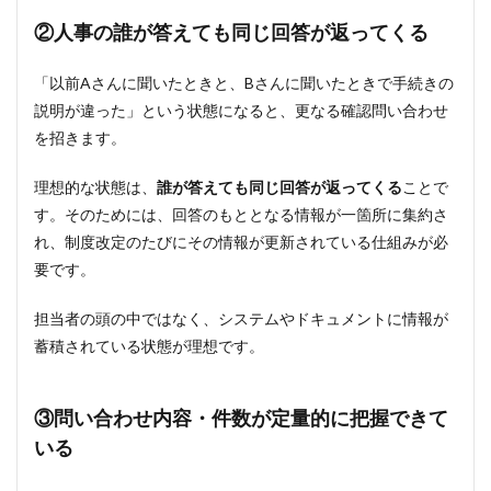
いる
②人事の誰が答えても同じ回答が返ってくる
3
人事
「以前Aさんに聞いたときと、Bさんに聞いたときで手続きの
への
説明が違った」という状態になると、更なる確認問い合わせ
社内
問い
を招きます。
合わ
せを
理想的な状態は、
誰が答えても同じ回答が返ってくる
ことで
減ら
す。そのためには、回答のもととなる情報が一箇所に集約さ
す3
つの
れ、制度改定のたびにその情報が更新されている仕組みが必
解決
要です。
策
3.1
担当者の頭の中ではなく、システムやドキュメントに情報が
解決
蓄積されている状態が理想です。
策
①：
人事
向け
③問い合わせ内容・件数が定量的に把握できて
の社
いる
内
FAQ
チャ