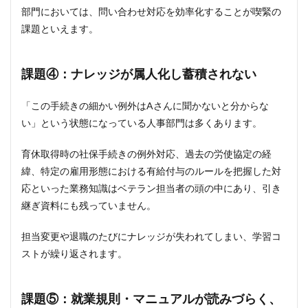
し蓄
部門においては、問い合わせ対応を効率化することが喫緊の
積さ
れな
課題といえます。
い
1.5
課題④：
ナレッジが属人化し蓄積されない
課題
⑤：
就業
「この手続きの細かい例外はAさんに聞かないと分からな
規
い」という状態になっている人事部門は多くあります。
則・
マニ
ュア
育休取得時の社保手続きの例外対応、過去の労使協定の経
ルが
緯、特定の雇用形態における有給付与のルールを把握した対
読み
づら
応といった業務知識はベテラン担当者の頭の中にあり、引き
く、
継ぎ資料にも残っていません。
結局
人事
担当変更や退職のたびにナレッジが失われてしまい、学習コ
へ問
い合
ストが繰り返されます。
わせ
が集
中す
課題⑤：
就業規則・マニュアルが読みづらく、
る