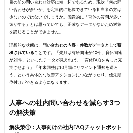
目の前の問い合わせ対応に精一杯であるため、現状「何の問
ット
い合わせが多いか」を定量的に把握できている担当者の方は
ボッ
トを
少ないのではないでしょうか。感覚的に「育休の質問が多い
構築
気がする」とは思っていても、正確なデータがないため対策
する
を講じることができません。
3.2
解決
理想的な状態は、
問い合わせの内容・件数がデータとして蓄
策
②：
積されている
ことです。「先月は有給関連が40件、育休関連
人事
が20件」といったデータが見えれば、「育休FAQをもっと充
FAQ
実させよう」「年末調整は10月頭にリマインド通知を送ろ
ペー
ジ・
う」という具体的な改善アクションにつながったり、優先順
社内
位付けができるようになります。
Wiki
を整
備す
る
人事への社内問い合わせを減らす3つ
3.3
の解決策
解決
策
解決策①：人事向けの社内FAQチャットボット
③：
人事