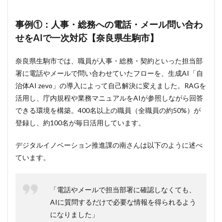
での
社内
事例①：人事・総務への電話・メール問い合わ
問い
合わ
せをAIで一次対応【奈良県生駒市】
せチ
ャッ
トボ
奈良県生駒市では、職員が人事・総務・契約といった担当部
ット
署に電話やメールで問い合わせていたフローを、生成AI「自
導入
治体AI zevo」の導入によって自己解決に変えました。RAGを
でよ
くあ
活用し、庁内規程や業務マニュアルをAIが参照しながら回答
る質
できる環境を構築。400名以上の職員（全職員の約50%）が
問
登録し、約100名が毎日活用しています。
5.1
Q1.
デジタルイノベーション推進課の南さんは以下のように述べ
「導入
コスト
ています。
が高い
ので
は？」
「電話やメールで担当部署に確認しなくても、
5.2
AIに質問するだけで必要な情報を得られるよう
Q2.
になりました」
「誰