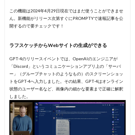
ルシネ
この機能は2024年4月29日現在ではまだ使うことができませ
ーショ
ン」が
ん。新機能がリリース次第すぐにPROMPTYで速報記事を公
軽減
開するので要チェックです！
2.2.2
米国統
一司法
ラフスケッチからWebサイトの生成ができる
試験で
も上位
GPT-4のリリースイベントでは、OpenAIのエンジニアが
10%を
記録
「Discord」というコミュニケーションアプリ上の「サーバ
ー」（グループチャットのようなもの）のスクリーンショッ
2.3
③安
トをGPT-4へ入力しました。その結果、GPT-4はオンライン
全性
状態のユーザー名など、画像内の細かな要素まで正確に解釈
の向
しました。
上
2.4
④言
語能
力の
向上