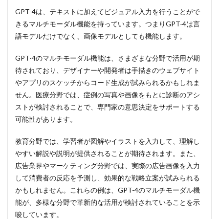
から
Webサ
GPT-4は、テキストに加えてビジュアル入力を行うことがで
イトの
きるマルチモーダル機能を持っています。つまりGPT-4は言
生成が
語モデルだけでなく、画像モデルとしても機能します。
できる
2.1.3
GPT-4のマルチモーダル機能は、さまざまな分野で活用が期
画像を
待されており、デザイナーや開発者は手描きのウェブサイト
入力し
て質問
やアプリのスケッチからコード生成が試みられるかもしれま
するこ
せん。医療分野では、症例の写真や画像をもとに診断のアシ
とがで
ストが検討されることで、専門家の意思決定をサポートする
きる
可能性があります。
2.2
②出
教育分野では、学習者が図解やイラストを入力して、理解し
力の
精度
やすい解説や説明が提供されることが期待されます。また、
の向
広告業界やマーケティング分野では、実際の広告画像を入力
上
して消費者の反応を予測し、効果的な戦略立案が試みられる
2.2.1
かもしれません。これらの例は、GPT-4のマルチモーダル機
不正確
な情報
能が、多様な分野で革新的な活用が検討されていることを示
を答え
唆しています。
る「ハ