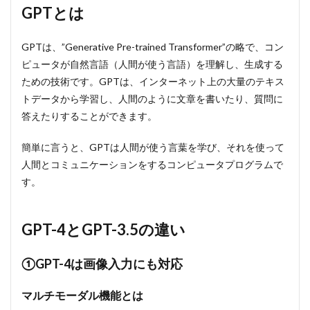
GPTとは
2
GPT-
4と
GPTは、”Generative Pre-trained Transformer”の略で、コン
GPT-
ピュータが自然言語（人間が使う言語）を理解し、生成する
3.5
の違
ための技術です。GPTは、インターネット上の大量のテキス
い
トデータから学習し、人間のように文章を書いたり、質問に
2.1
答えたりすることができます。
①GPT-
4は画
簡単に言うと、GPTは人間が使う言葉を学び、それを使って
像入力
人間とコミュニケーションをするコンピュータプログラムで
にも対
応
す。
2.1.1
マルチ
GPT-4とGPT-3.5の違い
モーダ
ル機能
とは
①GPT-4は画像入力にも対応
2.1.2
ラフス
マルチモーダル機能とは
ケッチ