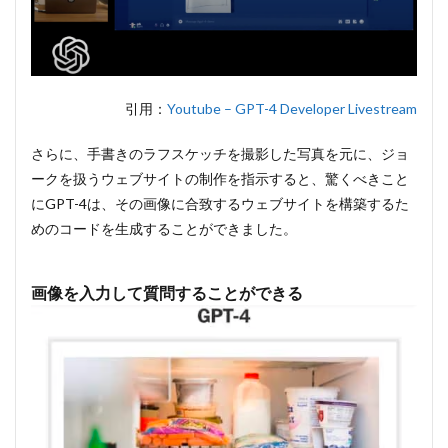
2.5
⑤「コ
ンテキ
スト・
ウィン
ドウ」
引用：
Youtube – GPT-4 Developer Livestream
の改善
2.6
さらに、手書きのラフスケッチを撮影した写真を元に、ジョ
⑥「コ
ークを扱うウェブサイトの制作を指示すると、驚くべきこと
ンテキ
にGPT-4は、その画像に合致するウェブサイトを構築するた
スト・
サイ
めのコードを生成することができました。
ズ」の
改善
画像を入力して質問することができる
3
まと
め