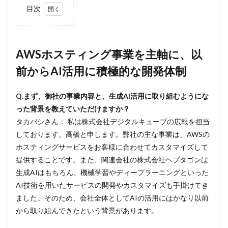
目次
1
AWS
ホス
ティ
AWSホスティング事業を主軸に、以
ング
前からAI活用に積極的な開発体制
事業
を主
軸
Q.まず、御社の事業内容と、生成AI活用に取り組むようにな
に、
以前
った背景を教えていただけますか？
から
タカバシさん： 私は株式会社デジタルキューブの広報を担当
AI活
用に
しております、高橋と申します。弊社の主な事業は、AWSの
積極
ホスティングサービスをお客様に合わせてカスタマイズして
的な
提供することです。また、関連会社の株式会社ヘプタゴンは
開発
体制
生成AIはもちろん、機械学習やディープラーニングといった
AI技術を用いたサービスの開発やカスタマイズも手掛けてき
2
“DX
ました。そのため、会社全体としてAIの活用にはかなり以前
推進
から取り組んできたという背景があります。
部”は
存在