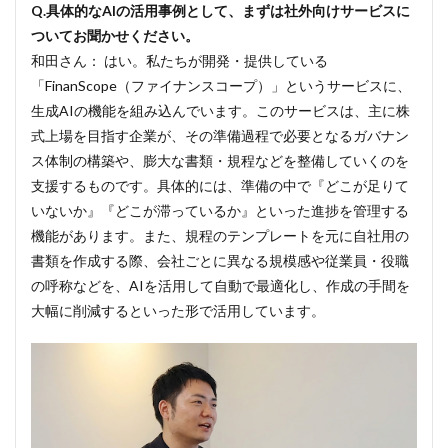
しな
Q.具体的なAIの活用事例として、まずは社外向けサービスに
い。
ついてお聞かせください。
現場
和田さん： はい。私たちが開発・提供している
が自
律的
「FinanScope（ファイナンスコープ）」というサービスに、
にAI
生成AIの機能を組み込んでいます。このサービスは、主に株
を使
いこ
式上場を目指す企業が、その準備過程で必要となるガバナン
なす
ス体制の構築や、膨大な書類・規程などを整備していくのを
組織
支援するものです。具体的には、準備の中で『どこが足りて
文化
いないか』『どこが滞っているか』といった進捗を管理する
3
機能があります。また、規程のテンプレートを元に自社用の
地方
中小
書類を作成する際、会社ごとに異なる規模感や従業員・役職
企業
の呼称などを、AIを活用して自動で最適化し、作成の手間を
の
大幅に削減するといった形で活用しています。
DX・
AI推
進に
も貢
献し
てい
きた
い