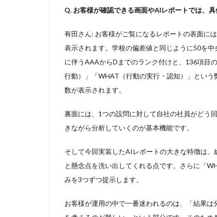
念・
Q. お客様が確認できる画面やAIレポートでは
共
感・
行
有田さん: お客様がご覧になるレポートの表面に
動」
表示されます。学校の偏差値と同じように50を
が揃
に伴うAAAからDまでのランク付けと、136項目
う組
織を
行動）」「WHAT（行動の実行・認知）」という
目指
数が表示されます。
し、
長期
裏面には、1つの設問に対して自社の社員がどう
的に
伴走
きながら分析していくのが基本機能です。
する
5
そして今回実装したAIレポートの大きな特徴は
日
と懸念点を洗い出してくれる点です。さらに「WH
本
みを3つずつ提示します。
一
信
頼
お客様が運用の中で一番迷われるのは、「結果は
度