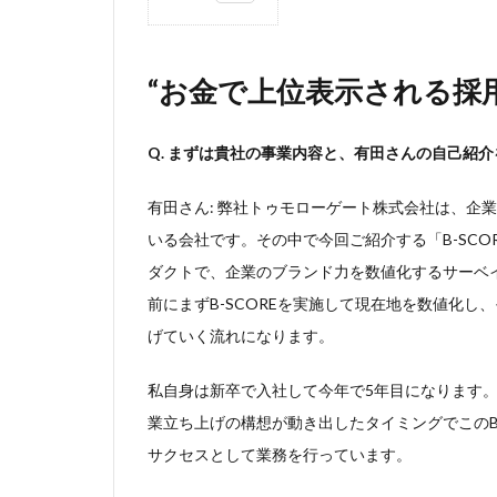
1
“お
金で
“お金で上位表示される採
上位
表示
され
Q. まずは貴社の事業内容と、有田さんの自己紹
る採
用媒
有田さん: 弊社トゥモローゲート株式会社は、企
体”へ
の疑
いる会社です。その中で今回ご紹介する「B-SCO
問が
ダクトで、企業のブランド力を数値化するサーベ
開発
の原
前にまずB-SCOREを実施して現在地を数値化
点
げていく流れになります。
2
400
私自身は新卒で入社して今年で5年目になります
社
業立ち上げの構想が動き出したタイミングでこのB
の
サクセスとして業務を行っています。
支
援