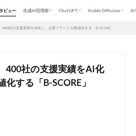
プロンプトエンジニアリング基礎
ChatGPT活用術
Midjourney活用術
Stable Diffusion活用術
Bard活用術
作業効率アップ全般
経営・企画・分析・マーケティング
開発
教育・学習
執筆・編集・翻訳
デザイン
エンタメ・ゲーム
旅行・観光・レジャー
ヘルスケア・スポーツ
キャリア・転職・相談
営業・コミュニケーション
その他
人物
作風指定
動物
グラフィックデザイン
ンタビュー
生成AI活用術
ChatGPT
Stable Diffusion
A
プロンプトエンジニアリング基礎
ChatGPT活用術
Midjourney活用術
Stable Diffusion活用術
Bard活用術
作業効率アップ全般
経営・企画・分析・マーケティング
開発
教育・学習
執筆・編集・翻訳
デザイン
エンタメ・ゲーム
旅行・観光・レジャー
ヘルスケア・スポーツ
キャリア・転職・相談
営業・コミュニケーション
その他
人物
作風指定
動物
グラフィックデザイン
400社の支援実績をAI化し、企業ブランドを数値化する「B-SCORE」
400社の支援実績をAI化
化する「B-SCORE」