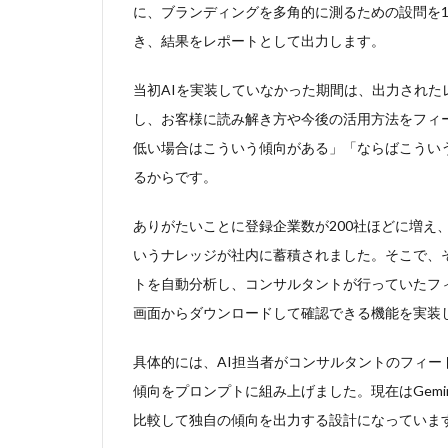
に、ブランディングを多角的に測るための設問を1
導入
企業
き、結果をレポートとして出力します。
の
「改
当初AIを実装していなかった期間は、出力され
善ア
し、お客様に読み解き方や今後の活用方法をフィ
クシ
ョン
低い場合はこういう傾向がある」「ならばこうい
が思
るからです。
いつ
かな
ありがたいことに登録企業数が200社ほどに増え
い」
とい
いうナレッジが社内に蓄積されました。そこで、
う壁
トを自動分析し、コンサルタントが行っていたフ
を
AI
画面からダウンロードして確認できる機能を実装
で解
消
具体的には、AI担当者がコンサルタントのフィ
4
傾向をプロンプトに組み上げました。現在はGemi
「強
比較して独自の傾向を出力する設計になっていま
い理