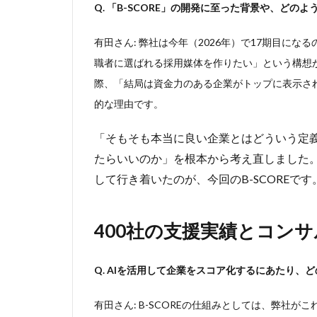
実
Q. 「B-SCORE」の開発に至った背景や、ど
績
と
有田さん: 弊社は今年（2026年）で17期目に
コ
職者に選ばれる採用媒体を作りたい」という構想
ン
サ
際、「結局は資金力のある企業がトップに表示さ
ル
的な理由です。
タ
ン
「そもそも本当に良い企業とはどういう定
ト
の
たらいいのか」を根本から考え直しました
知
して行き着いたのが、今回のB-SCOREです
見
を
プ
400社の支援実績とコン
ロ
ン
プ
Q. AIを活用して企業をスコア化するにあたり
ト
化
有田さん: B-SCOREの仕組みとしては、弊社
3