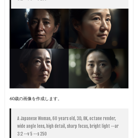
60歳の画像を作成します。
A Japanese Woman, 60 years old, 3D, 8K, octane render, 
wide angle lens, high detail, sharp focus, bright light --ar 
3:2 --v 5 --s 250