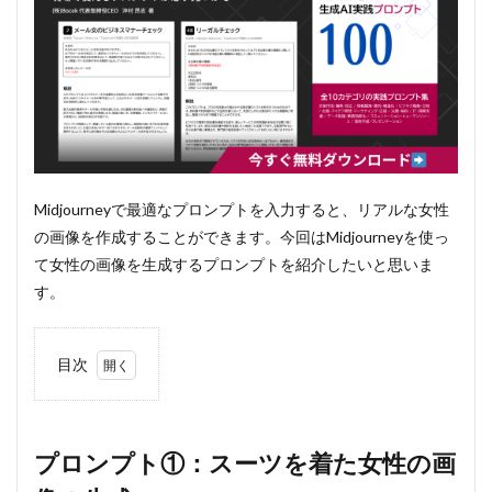
Midjourneyで最適なプロンプトを入力すると、リアルな女性
の画像を作成することができます。今回はMidjourneyを使っ
て女性の画像を生成するプロンプトを紹介したいと思いま
す。
目次
1
プロ
ンプ
ト
プロンプト①：スーツを着た女性の画
①：