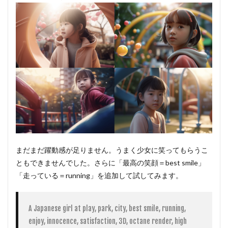
まだまだ躍動感が足りません。うまく少女に笑ってもらうこ
ともできませんでした。さらに「最高の笑顔＝best smile」
「走っている＝running」を追加して試してみます。
A Japanese girl at play, park, city, best smile, running, 
enjoy, innocence, satisfaction, 3D, octane render, high 