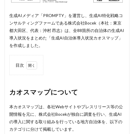
生成AIメディア「PROMPTY」を運営し、生成AI特化戦略コ
ンサルティングファームである株式会社Bocek（本社：東京
都大田区、代表：沖村 昂志）は、全88箇所の自治体の生成AI
導入状況をまとめた「生成AI自治体導入状況カオスマップ」
を作成しました。
目次
1
カオ
スマ
ップ
カオスマップについて
につ
いて
本カオスマップは、各社Webサイトやプレスリリース等の公
2
開情報を元に、株式会社Bocekが独自に調査を行い、生成AI
カオ
スマ
の導入に関する取り組みを行っている地方自治体を、以下の
ップ
カテゴリに分けて掲載しています。
公開