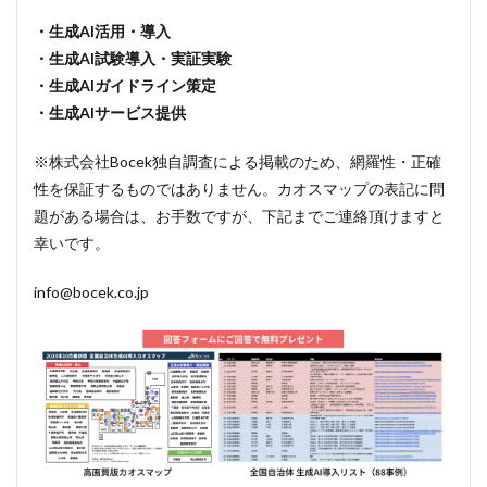
の背
・生成AI活用・導入
景
・生成AI試験導入・実証実験
3
・生成AIガイドライン策定
地域
ごと
・生成AIサービス提供
の生
成AI
※株式会社Bocek独自調査による掲載のため、網羅性・正確
導入
自治
性を保証するものではありません。カオスマップの表記に問
体数
題がある場合は、お手数ですが、下記までご連絡頂けますと
4
幸いです。
導入
方法
info@bocek.co.jp
別自
治体
数