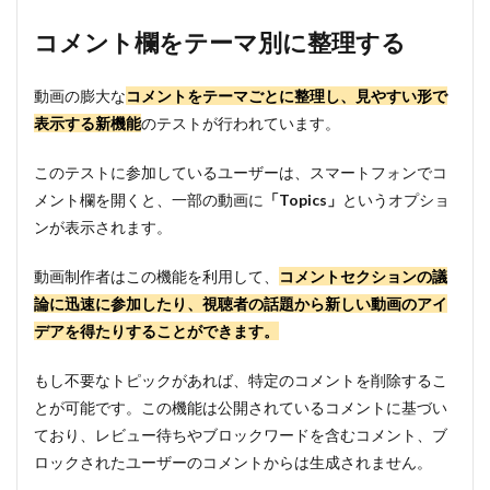
ント
欄を
コメント欄をテーマ別に整理する
テー
マ別
に整
動画の膨大な
コメントをテーマごとに整理し、見やすい形で
理す
表示する新機能
のテストが行われています。
る
2
このテストに参加しているユーザーは、スマートフォンでコ
対話
メント欄を開くと、一部の動画に
「Topics」
というオプショ
型ツ
ンが表示されます。
ール
で動
画に
動画制作者はこの機能を利用して、
コメントセクションの議
つい
論に迅速に参加したり、視聴者の話題から新しい動画のアイ
て質
問す
デアを得たりすることができます。
る
もし不要なトピックがあれば、特定のコメントを削除するこ
3
まと
とが可能です。この機能は公開されているコメントに基づい
め
ており、レビュー待ちやブロックワードを含むコメント、ブ
ロックされたユーザーのコメントからは生成されません。