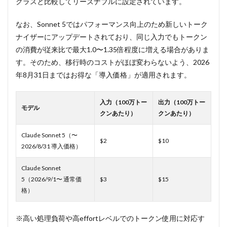
クラスと比較してリーズナブルに設定されています。
なお、Sonnet 5ではパフォーマンス向上のため新しいトーク
ナイザーにアップデートされており、同じ入力でもトークン
の消費が従来比で最大1.0〜1.35倍程度に増える場合がありま
す。そのため、移行時のコストがほぼ変わらないよう、2026
年8月31日まではお得な「導入価格」が適用されます。
入力（100万トー
出力（100万トー
モデル
クンあたり）
クンあたり）
Claude Sonnet 5（〜
$2
$10
2026/8/31 導入価格）
Claude Sonnet
5（2026/9/1〜 通常価
$3
$15
格）
※高い処理負荷や高effortレベルでのトークン使用に対応す