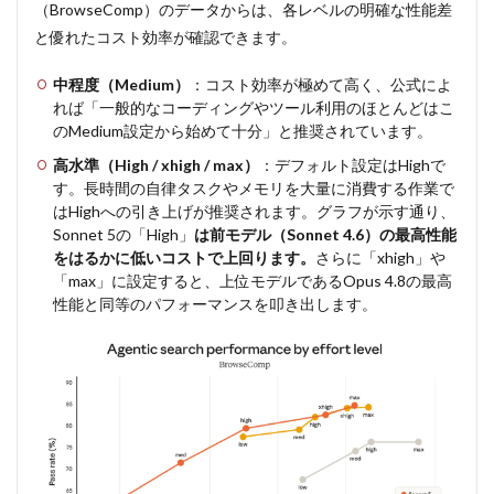
（BrowseComp）のデータからは、各レベルの明確な性能差
制限
と優れたコスト効率が確認できます。
5.2
安全
中程度（Medium）
：コスト効率が極めて高く、公式によ
性に
れば「一般的なコーディングやツール利用のほとんどはこ
関す
のMedium設定から始めて十分」と推奨されています。
る留
意点
高水準（High / xhigh / max）
：デフォルト設定はHighで
す。長時間の自律タスクやメモリを大量に消費する作業で
6
はHighへの引き上げが推奨されます。グラフが示す通り、
まと
Sonnet 5の「High」
め
は前モデル（Sonnet 4.6）の最高性能
をはるかに低いコストで上回ります。
さらに「xhigh」や
「max」に設定すると、上位モデルであるOpus 4.8の最高
性能と同等のパフォーマンスを叩き出します。