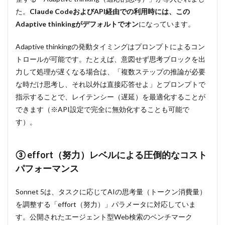
供形態
た。
Claude CodeおよびAPI経由での利用時には、この
4.1
Adaptive thinkingがデフォルトでオン
になっています。
API経
由で
Adaptive thinkingの発動タイミングはプロンプトによるコン
の利
用料
トロールが可能です。たとえば、意図せず思考ブロックを出
金
力して処理が遅くなる場合は、「複数ステップの推論が必要
5
悪
な時だけ思考し、それ以外は直接応答せよ」とプロンプトで
用を防
指示することで、レイテンシー（遅延）を最適化することが
ぐ
Claude
できます（※API設定で完全に無効化することも可能で
Sonnet
す）。
5の安
全対策
5.1
③ effort（努力）レベルによる圧倒的なコスト
サイ
パフォーマンス
バー
セキ
ュリ
Sonnet 5は、タスクに応じてAIの思考量（トークン消費量）
ティ
を調整する「effort（努力）」パラメータに対応していま
関連
タス
す。公開されたエージェント型Web検索のベンチマーク
クの