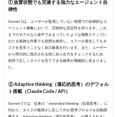
① 放置状態でも完遂する強力なエージェント自
ウィ
ンド
律性
ウと
厳密
な指
Sonnet 5は、ユーザーが監視していない状態での自律的なエ
示遂
ージェント稼働において、圧倒的な安定性を誇ります。これ
行
までのモデルなら途中で止まっていたような複数ステップに
3
わたる複雑な作業でも状態を維持し、エラーが発生してもタ
Claude
スクを見失うことなく自己修復を行います。また、ユーザー
Sonnet
5のベ
から明示的に指示される前に自ら出力をチェックするため、
ンチマ
初回で正しくタスクを完了できる確率が飛躍的に高まりまし
ーク評
た。
価：前
世代を
圧倒す
るスコ
② Adaptive thinking（適応的思考）のデフォル
ア
ト搭載（Claude Code / API）
4
Claude
Sonnet 5では、従来の「extended thinking（拡張思考）」に
Sonnet
5の料
代わり、タスクの複雑さに応じてAIが思考プロセスを自動調
金と提
整する「Adaptive thinking（適応的思考）」が導入されまし