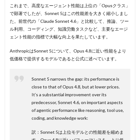
ったの
これまで、高度なエージェント性能は上位の「Opusクラス」
か？4
で顕著でしたが、Sonnet 5はこの性能差を大きく縮小しまし
つの驚
異的な
た。前世代の「Claude Sonnet 4.6」と比較して、推論、ツー
新機
ル利用、コーディング、知識労働タスクなど、主要なエージ
能・特
ェント性能の指標で大幅な向上を果たしています。
徴
2.1
AnthropicはSonnet 5について、Opus 4.8に近い性能をより
① 放
低価格で提供するモデルであると公式に述べています。
置状
態で
も完
遂す
Sonnet 5 narrows the gap: its performance is
る強
close to that of Opus 4.8, but at lower prices.
力な
エー
It’s a substantial improvement over its
ジェ
predecessor, Sonnet 4.6, on important aspects
ント
自律
of agentic performance like reasoning, tool use,
性
coding, and knowledge work:
2.2
②
Adaptive
訳：Sonnet 5は上位モデルとの性能差を縮めま
thinking（適
す。Opus 4.8に近いパフォーマンスを、より低