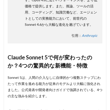
応的思考）
価格で提供します。また、推論、ツールの活
のデフォル
ト搭載
用、コーディング、知識労働など、エージェン
（Claude
トとしての実務能力において、前世代の
Code / API）
Sonnet 4.6から大幅な進化を遂げています。
2.3
③
effort（努
引用：
Anthropic
力）レベ
ルによる
圧倒的な
コストパ
フォーマ
Claude Sonnet 5で何が変わったの
ンス
か？4つの驚異的な新機能・特徴
2.4
④
100万
Sonnet 5は、人間の介入なしに自律的かつ複数ステップにわ
トー
たって作業を進める能力が従来のモデルより大幅に強化され
クン
の大
ました。公式発表や開発者向けガイドで強調されている、4つ
容量
の主な強みを紹介します。
コン
テキ
スト