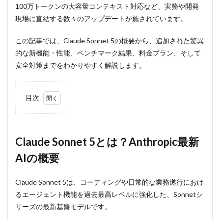
100万トークンの大容量コンテキスト対応など、実務や開発
現場に直結する数々のアップデートが施されています。
この記事では、Claude Sonnet 5の概要から、追加された驚異
的な新機能・性能、ベンチマーク結果、料金プラン、そして
安全対策までをわかりやすく解説します。
目次
1
Claude
Sonnet 5
とは？
Claude Sonnet 5とは？Anthropic最新
Anthropic
AIの概要
最新AIの
概要
2
Claude Sonnet 5は、コーディングや日常的な業務遂行におけ
Claude
るエージェント機能を過去最高レベルに強化した、Sonnetシ
Sonnet
リーズの最新基盤モデルです。
5で何
が変わ