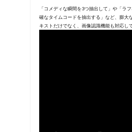
Gemini
1.5 Pro
「コメディな瞬間を3つ抽出して」や「ラ
の活用
確なタイムコードを抽出する」など、膨大
例
キストだけでなく、画像認識機能も対応し
4
ま
と
め