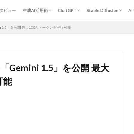
プロンプトエンジニアリング基礎
ChatGPT活用術
Midjourney活用術
Stable Diffusion活用術
Bard活用術
作業効率アップ全般
経営・企画・分析・マーケティング
開発
教育・学習
執筆・編集・翻訳
デザイン
エンタメ・ゲーム
旅行・観光・レジャー
ヘルスケア・スポーツ
キャリア・転職・相談
営業・コミュニケーション
その他
人物
作風指定
動物
グラフィックデザイン
ンタビュー
生成AI活用術
ChatGPT
Stable Diffusion
A
プロンプトエンジニアリング基礎
ChatGPT活用術
Midjourney活用術
Stable Diffusion活用術
Bard活用術
作業効率アップ全般
経営・企画・分析・マーケティング
開発
教育・学習
執筆・編集・翻訳
デザイン
エンタメ・ゲーム
旅行・観光・レジャー
ヘルスケア・スポーツ
キャリア・転職・相談
営業・コミュニケーション
その他
人物
作風指定
動物
グラフィックデザイン
ini 1.5」を公開 最大100万トークンを実行可能
「Gemini 1.5」を公開 最大
可能