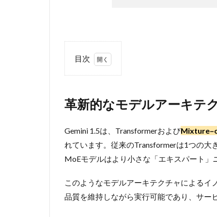
目次
1
革
新
革新的なモデルアーキテ
的
な
モ
Gemini 1.5は、Transformerおよび
Mixture
デ
れています。従来のTransformerは1
ル
ア
MoEモデルはより小さな「エキスパート」
ー
キ
このようなモデルアーキテクチャによるイノベー
テ
ク
品質を維持しながら実行可能であり、サー
チ
ャ