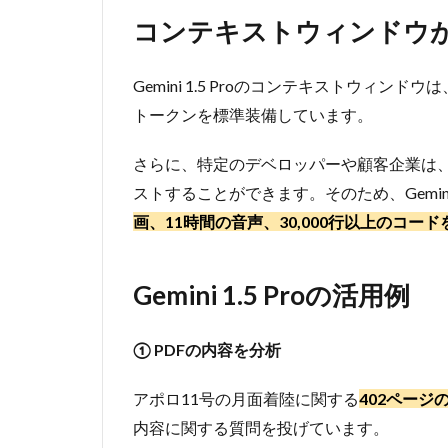
コンテキストウィンドウ
2
コ
ン
Gemini 1.5 Proのコンテキストウィンドウは、G
テ
トークンを標準装備しています。
キ
ス
ト
さらに、特定のデベロッパーや顧客企業は、
ウ
ストすることができます。そのため、Gemini
ィ
画、11時間の音声、30,000行以上のコ
ン
ド
ウ
が
Gemini 1.5 Proの活用例
大
幅
① PDFの内容を分析
に
増
加
アポロ11号の月面着陸に関する
402ページの
3
内容に関する質問を投げています。