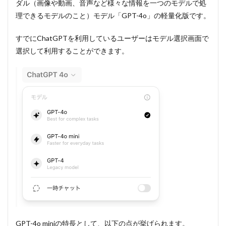
ダル（画像や動画、音声など様々な情報を一つのモデルで処
4o
mini
理できるモデルのこと）モデル「GPT-4o」の軽量化版です。
の特
長
すでにChatGPTを利用しているユーザーはモデル選択画面で
①：
高性
選択して利用することができます。
能か
つ低
コス
ト
1.2
GPT-
4o
mini
の特
長：
②回
答速
度が
早い
1.3
GPT-
4o
GPT-4o miniの特長として、以下の点が挙げられます。