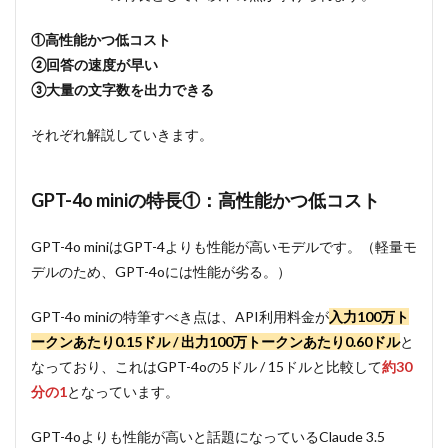
mini
の特
①高性能かつ低コスト
長
③：
②回答の速度が早い
一度
③大量の文字数を出力できる
に大
量の
文字
それぞれ解説していきます。
数を
出力
でき
GPT-4o miniの特長①：高性能かつ低コスト
る
2
GPT-4o miniはGPT-4よりも性能が高いモデルです。（軽量モ
企業
デルのため、GPT-4oには性能が劣る。）
の
LLM
導入
GPT-4o miniの特筆すべき点は、API利用料金が
入力100万ト
にお
ークンあたり0.15ドル / 出力100万トークンあたり0.60ドル
と
ける
コス
なっており、これはGPT-4oの5ドル / 15ドルと比較して
約30
ト課
分の1
となっています。
題を
解決
へ
GPT-4oよりも性能が高いと話題になっているClaude 3.5