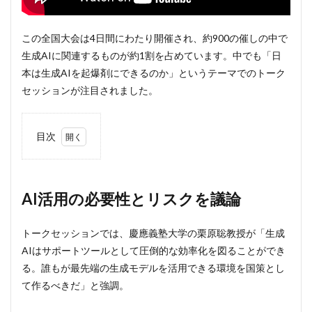
この全国大会は4日間にわたり開催され、約900の催しの中で
生成AIに関連するものが約1割を占めています。中でも「日
本は生成AIを起爆剤にできるのか」というテーマでのトーク
セッションが注目されました。
目次
1
AI活
用の
必要
AI活用の必要性とリスクを議論
性と
リス
クを
トークセッションでは、慶應義塾大学の栗原聡教授が「生成
議論
AIはサポートツールとして圧倒的な効率化を図ることができ
2
る。誰もが最先端の生成モデルを活用できる環境を国策とし
大会
て作るべきだ」と強調。
は9
日ま