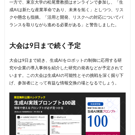
一方で、東京大学の松尾豊教授はオンラインで参加し、「生
で続
く予
成AIは新たな産業革命であり、未来を拓く」としつつ、リス
定
クや懸念も指摘。「活用と開発、リスクへの対応についてバ
ランスを取りながら進める必要がある」と警告しました。
大会は9日まで続く予定
大会は9日まで続き、生成AIをロボットの制御に応用する研
究や企業の導入事例を紹介した研究の発表などが予定されて
います。この大会は生成AIの可能性とその挑戦を深く掘り下
げ、参加者にとって有益な情報交換の場となるでしょう。