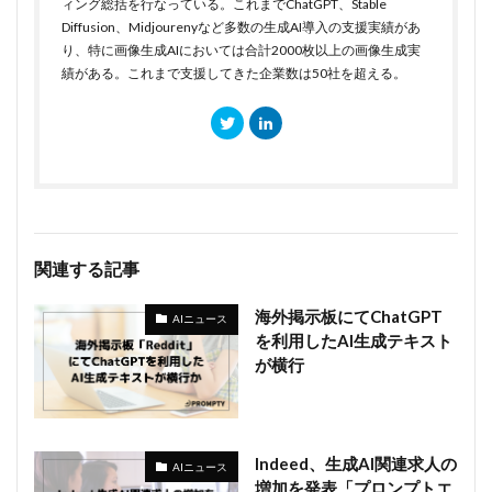
ィング総括を行なっている。これまでChatGPT、Stable
Diffusion、Midjourenyなど多数の生成AI導入の支援実績があ
り、特に画像生成AIにおいては合計2000枚以上の画像生成実
績がある。これまで支援してきた企業数は50社を超える。
関連する記事
海外掲示板にてChatGPT
AIニュース
を利用したAI生成テキスト
が横行
Indeed、生成AI関連求人の
AIニュース
増加を発表「プロンプトエ