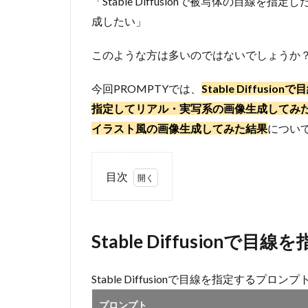
「Stable Diffusionで被写体の目線を指定し
成したい」
このような方は多いのではないでしょうか
今回PROMPTYでは、
Stable Diffusi
指定してリアル・実写系の画像生成してみた結果、
イラスト風の画像生成してみた結果
につい
目次
1
Stable
Diffusion
Stable Diffusion
で目線を
指定する
プロンプ
Stable Diffusionで目線を指定するプ
ト
プロンプト
2