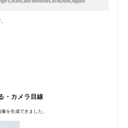
ngers,acnes,skin blemishes,nsfw,nude,nipples
す。
らを見る・カメラ目線
画像を生成できました。