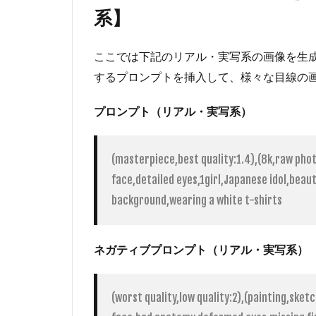
をす
系】
る・カ
メラ目
線では
ここでは下記のリアル・実写系の画像を生
ない
するプロンプトを挿入して、様々な目線の
2.3
looking
プロンプト（リアル・実写系）
back：
振り返
る
(masterpiece,best quality:1.4),(8k,raw photo,
2.4
face,detailed eyes,1girl,Japanese idol,beaut
looking
background,wearing a white t-shirts
up：見
上げる
2.5
ネガティブプロンプト（リアル・実写系）
looking
down：
見下ろ
(worst quality,low quality:2),(painting,ske
す