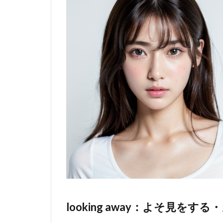
見る・カ
メラ目線
3.2
looking
away：
よそ見
をす
る・カ
メラ目
線では
ない
3.3
looking
back：
振り返
る
3.4
looking
looking away：よそ見を
up：見