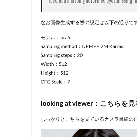
face,bad anatomy,deformed eyes,missing fi
2.6
side
glance：
なお画像生成する際の設定は以下の通りで
横目で
見る
モデル：bra5
3
Sampling method：DPM++ 2M Karras
Stable
Sampling steps：20
Diffusion
で目線を
Width：512
指定して
Height：512
画像生成
CFG Scale：7
【アニ
メ・イラ
スト風】
looking at viewer：こち
3.1
looking
しっかりとこちらを見ているカメラ目線の
at
viewer：
こちらを