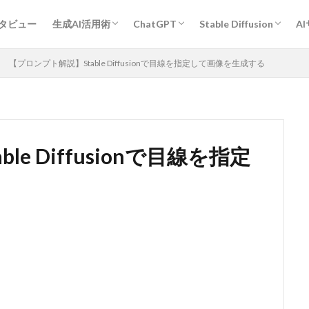
プロンプトエンジニアリング基礎
ChatGPT活用術
Midjourney活用術
Stable Diffusion活用術
Bard活用術
作業効率アップ全般
経営・企画・分析・マーケティング
開発
教育・学習
執筆・編集・翻訳
デザイン
エンタメ・ゲーム
旅行・観光・レジャー
ヘルスケア・スポーツ
キャリア・転職・相談
営業・コミュニケーション
その他
人物
作風指定
動物
グラフィックデザイン
ンタビュー
生成AI活用術
ChatGPT
Stable Diffusion
A
プロンプトエンジニアリング基礎
ChatGPT活用術
Midjourney活用術
Stable Diffusion活用術
Bard活用術
作業効率アップ全般
経営・企画・分析・マーケティング
開発
教育・学習
執筆・編集・翻訳
デザイン
エンタメ・ゲーム
旅行・観光・レジャー
ヘルスケア・スポーツ
キャリア・転職・相談
営業・コミュニケーション
その他
人物
作風指定
動物
グラフィックデザイン
【プロンプト解説】Stable Diffusionで目線を指定して画像を生成する
e Diffusionで目線を指定