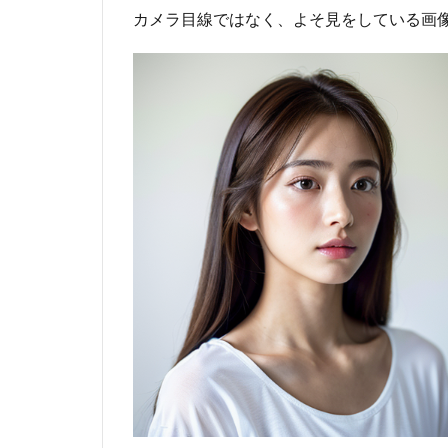
上げる
カメラ目線ではなく、よそ見をしている画
3.5
looking
down：
見下ろ
す
3.6
side
glance：
横目で
見る
4
ま
と
め