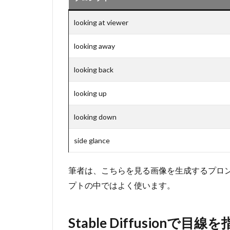
Stable
looking at viewer
Diffusion
で目線を
指定して
looking away
画像生成
【リア
looking back
ル・実写
系】
looking up
2.1
looking down
looking
at
viewer：
side glance
こちらを
見る・カ
筆者は、こちらを見る画像を生成するプロンプト「l
メラ目線
プトの中ではよく使います。
2.2
looking
away：
Stable Diffusio
よそ見